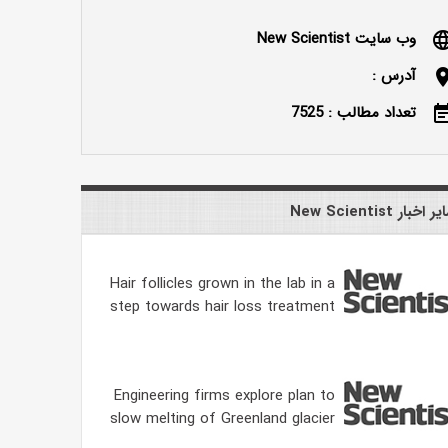
وب سایت New Scientist
langu
آدرس :
locatio
تعداد مطالب : 7525
event_n
 اخبار New Scientist
Hair follicles grown in the lab in a
step towards hair loss treatment
Engineering firms explore plan to
slow melting of Greenland glacier