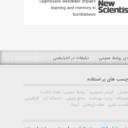
Glyphosate weedkiller impairs
learning and memory in
bumblebees
ندی روابط عمومی
تبلیغات در اخبارعلمی
چسب های پر استفاده
مایش
گزارش تصویری
روابط عمومی
هفته سلامت
ایشگاه
وزارت بهداشت
منابع طبیعی
دانشگاه آزاد
کارآفرینی
شست علمی
هفته پژوهش
کرونا