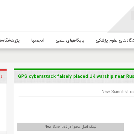
گاه‌های علوم پزشکی
پایگاههای علمی
انجمنها
پژوهشگاه‌ه
GPS cyberattack falsely placed UK warship near Rus
st
New Scientist
lin
لینک اصل محتوا در New Scientist