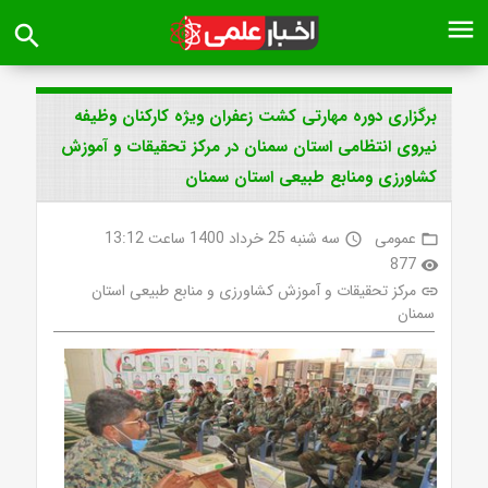
menu
search
برگزاری دوره مهارتی کشت زعفران ویژه کارکنان وظیفه
نیروی انتظامی استان سمنان در مرکز تحقیقات و آموزش
کشاورزی ومنابع طبیعی استان سمنان
عمومی
سه شنبه 25 خرداد 1400 ساعت 13:12
access_time
folder_open
877
visibility
مرکز تحقیقات و آموزش کشاورزی و منابع طبیعی استان
link
سمنان