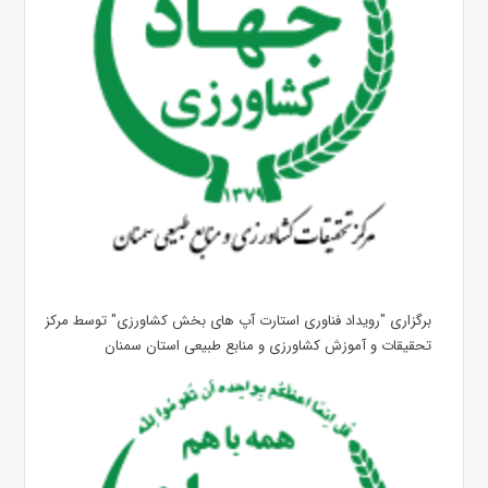
برگزاری "رویداد فناوری استارت آپ های بخش کشاورزی" توسط مرکز
تحقیقات و آموزش کشاورزی و منابع طبیعی استان سمنان