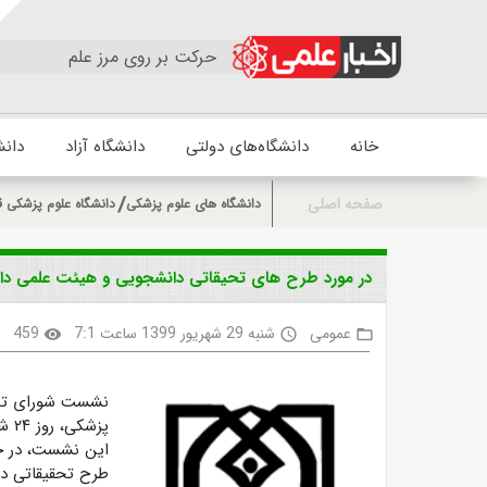
حرکت بر روی مرز علم
خانه
دانشگاه‌های دولتی
دانشگاه آزاد
دانش
صفحه اصلی
دانشگاه های علوم پزشکی
دانشگاه علوم پزشکی ق
در مورد طرح های تحیقاتی دانشجویی و هیئت علمی دا
عمومی
شنبه 29 شهریور 1399 ساعت 7:1
459
k
visibility
access_time
folder_open
نشست شورای تحصی
پزشکی، روز ۲۴ شهریور ۱۳۹۹ با حضور اعضای شورا در دانشکده برگزار شد.
طرح تحقیقاتی دا