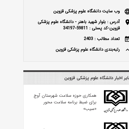
وب سایت دانشگاه علوم پزشکی قزوین
langu
آدرس : بلوار شهید باهنر - دانشگاه علوم پزشکی
locatio
قزوین-کد پستی : 59811-34197
تعداد مطالب : 2403
event_n
رتبه‌بندی دانشگاه علوم پزشکی قزوین
keyboard_ar
یر اخبار دانشگاه علوم پزشکی قزوین
همکاری حوزه سلامت شهرستان آوج
برای ضبط برنامه سلامت محور
«سیب»