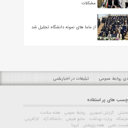
مشکلات
از ماما های نمونه دانشگاه تجلیل شد
ندی روابط عمومی
تبلیغات در اخبارعلمی
چسب های پر استفاده
مایش
گزارش تصویری
روابط عمومی
هفته سلامت
ایشگاه
وزارت بهداشت
منابع طبیعی
دانشگاه آزاد
کارآفرینی
شست علمی
هفته پژوهش
کرونا