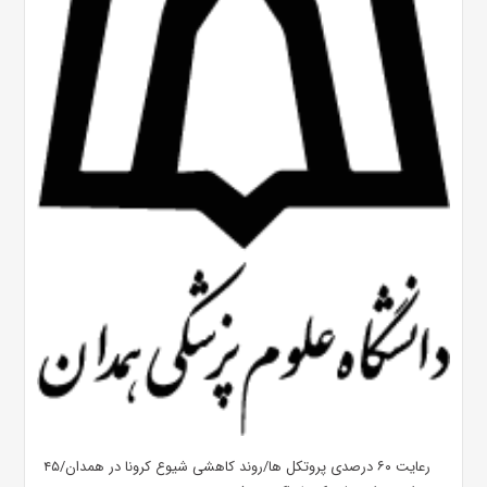
رعایت ۶۰ درصدی پروتکل ها/روند کاهشی شیوع کرونا در همدان/۴۵