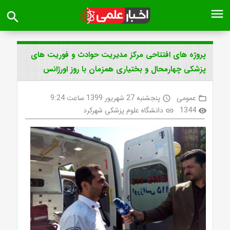
menu
search
پروژه های افتتاحی مرکز مدیریت حوادث و فوریت های
پزشکی چهارمحال و بختیاری همزمان با روز اورژانس
عمومی
پنجشنبه 27 شهریور 1399 ساعت 9:24
access_time
folder_open
1344
دانشگاه علوم پزشکی شهرکرد
link
visibility