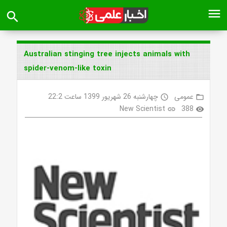
menu
search
Australian stinging tree injects animals with
spider-venom-like toxin
عمومی
چهارشنبه 26 شهریور 1399 ساعت 22:2
access_time
folder_open
New Scientist
388
link
visibility