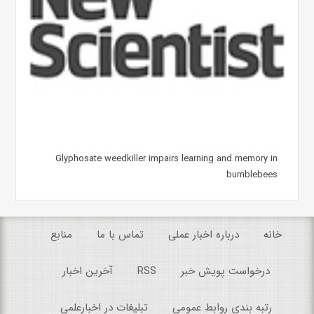
Glyphosate weedkiller impairs learning and memory in
bumblebees
خانه
درباره اخبار عملی
تماس با ما
منابع
درخواست پویش خبر
RSS
آخرین اخبار
رتبه بندی روابط عمومی
تبلیغات در اخبارعلمی