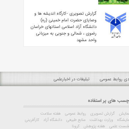
گزارش تصویری -کارگاه اندیشه ها و
وصایای حضرت امام خمینی (ره)
دانشگاه آزاد اسلامی استانهای خراسان
رضوی ، شمالی و جنوبی به میزبانی
واحد مشهد
ندی روابط عمومی
تبلیغات در اخبارعلمی
چسب های پر استفاده
مایش
گزارش تصویری
روابط عمومی
هفته سلامت
ایشگاه
وزارت بهداشت
منابع طبیعی
دانشگاه آزاد
کارآفرینی
شست علمی
هفته پژوهش
کرونا