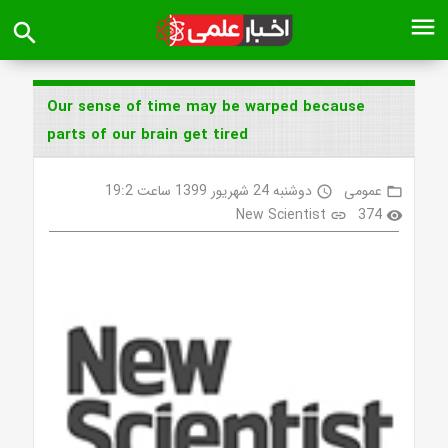
menu
search
Our sense of time may be warped because
parts of our brain get tired
عمومی
دوشنبه 24 شهریور 1399 ساعت 19:2
access_time
folder_open
New Scientist
374
link
visibility