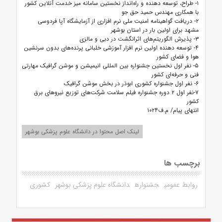
۱- طراح، توسعه دهنده و راه‌انداز نخستین سامانه میز خدمت آنلاین کشور
با همکاری مهندس حمید حق جو
۲- دریافت گواهینامه امنیت ملی نرم افزاری از آزمایشگاه آپا فردوسی
مشهد برای اولین بار در استان بوشهر
۳- پذیرش الگوریتم‌های اثرانگشت در دبی و مالزی
۴- توسعه دهنده اولین نرم افزار آموزشی خلبانی پرنده‌های بدون سرنشین
هوا و فضای کشور
۵- نفر اول نخستین جشنواره بین المللی انیمیشن و موشن گرافیک مهارتی
فنی و حرفه‌ای کشور
۶- نفر اول جشنواره کشوری ابوذر در بخش موشن گرافیک
۷-نفر اول ۲ دوره جشنواره فیلم سلامت شرکت‌های توزیع نیروهای برق
کشور
انتهای پیام/ م.ف۱۰۲۴
لینک اصل محتوا در دانشگاه علوم پزشکی بوشهر
برچسب ها
روابط عمومی
جشنواره
دانشگاه علوم پزشکی بوشهر
کشوری