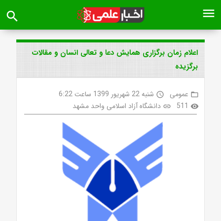
menu
search
اعلام زمان برگزاری همایش دعا و تعالی انسان و مقالات
برگزیده
عمومی
شنبه 22 شهریور 1399 ساعت 6:22
access_time
folder_open
511
دانشگاه آزاد اسلامی واحد مشهد
link
visibility