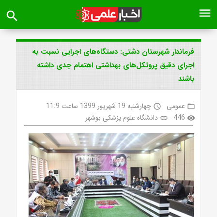
menu
search
فرماندار شهرستان دشتی: دستگاه‌های اجرایی نسبت به
اجرای دقیق پروتکل‌های بهداشتی اهتمام جدی داشته
باشند
عمومی
چهارشنبه 19 شهریور 1399 ساعت 11:9
access_time
folder_open
446
دانشگاه علوم پزشکی بوشهر
link
visibility