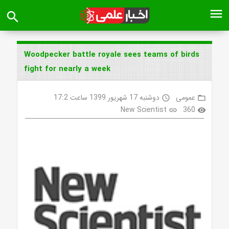
menu
search
Woodpecker battle royale sees teams of birds
fight for nearly a week
عمومی
دوشنبه 17 شهریور 1399 ساعت 17:2
access_time
folder_open
New Scientist
360
link
visibility