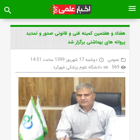
menu
search
هفتاد و هفتمین کمیته فنی و قانونی صدور و تمدید
پروانه های بهداشتی برگزار شد
عمومی
دوشنبه 17 شهریور 1399 ساعت 14:51
access_time
folder_open
569
دانشگاه علوم پزشکی شهرکرد
link
visibility