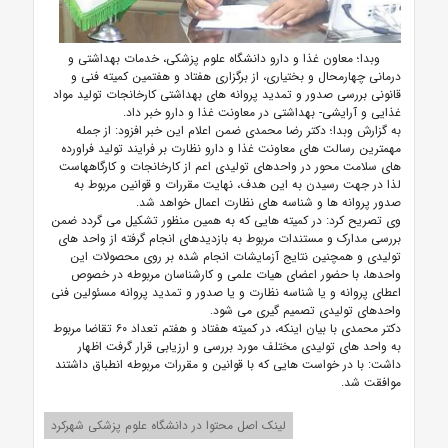
وبدا؛ معاون غذا و دارو دانشگاه علوم پزشکی، خدمات بهداشتی و
درمانی چهارمحال و بختیاری، از برگزاری هفتاد و هفتمین کمیته فنی و
قانونی بررسی صدور و تمدید پروانه های بهداشتی کارخانجات تولید مواد
غذایی و آرایشی- بهداشتی در معاونت غذا و دارو خبر داد.
به گزارش وبدا؛ دکتر رضا محمدی ضمن اعلام این خبر افزود: از جمله
مهمترین رسالت های معاونت غذا و دارو نظارت بر فرایند تولید فراورده
های سلامت محور در واحدهای تولیدی اعم از کارخانجات و کارگاههاست
لذا در جهت رسیدن به این هدف، نهایت مقررات و قوانین مربوط به
صدور پروانه ها و شناسه های نظارت اعمال خواهد شد.
وی تصریح کرد: در کمیته هایی که به همین منظور تشکیل می گردد ضمن
بررسی مدارک و مستندات مربوط به بازدیدهای انجام گرفته از واحد های
تولیدی و همچنین نتایج آزمایشات انجام شده بر روی محصولات این
واحدها، با حضور اعضای هیات علمی و کارشناسان مربوطه در خصوص
اعطای پروانه و یا شناسه نظارت و یا صدور و تمدید پروانه مسئولین فنی
واحدهای تولیدی تصمیم گیری می شود.
دکتر محمدی با بیان اینکه، در کمیته هفتاد و هفتم تعداد ۶۰ تقاضا مربوط
به واحد های تولیدی مختلف مورد بررسی و ارزیابی قرار گرفت اظهار
داشت: با در خواست هایی که با قوانین و مقررات مربوطه انطباق داشتند
موافقت شد.
لینک اصل محتوا در دانشگاه علوم پزشکی شهرکرد