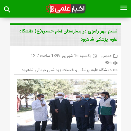
menu
search
نسیم مهر رضوی در بیمارستان امام حسین(ع) دانشگاه
علوم پزشکی شاهرود
عمومی
یکشنبه 16 شهریور 1399 ساعت 12:2
access_time
folder_open
986
visibility
دانشگاه علوم پزشکی و خدمات بهداشتی درمانی شاهرود
link