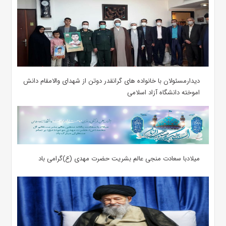
دیدارمسئولان با خانواده های گرانقدر دوتن از شهدای والامقام دانش
اموخته دانشگاه آزاد اسلامی
میلادبا سعادت منجی عالم بشریت حضرت مهدی (ع)گرامی باد