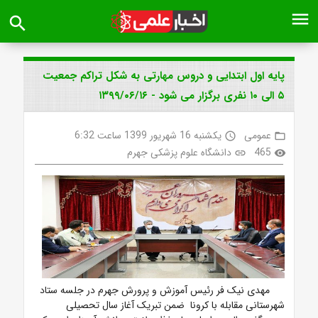
menu
search
پایه اول ابتدایی و دروس مهارتی به شکل تراکم جمعیت
۵ الی ۱۰ نفری برگزار می شود - ۱۳۹۹/۰۶/۱۶
عمومی
یکشنبه 16 شهریور 1399 ساعت 6:32
access_time
folder_open
465
دانشگاه علوم پزشکی جهرم
link
visibility
مهدی نیک فر رئیس آموزش و پرورش جهرم در جلسه ستاد
شهرستانی مقابله با کرونا ضمن تبریک آغاز سال تحصیلی