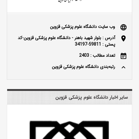
وب سایت دانشگاه علوم پزشکی قزوین
language
آدرس : بلوار شهید باهنر - دانشگاه علوم پزشکی قزوین-کد
location_on
پستی : 59811-34197
تعداد مطالب : 2403
event_note
رتبه‌بندی دانشگاه علوم پزشکی قزوین
keyboard_arrow_up
سایر اخبار دانشگاه علوم پزشکی قزوین