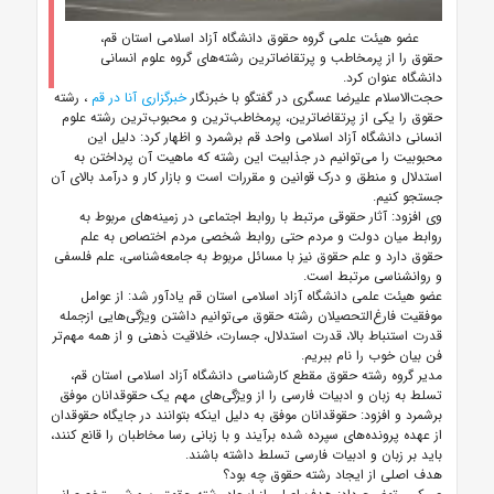
عضو هیئت علمی گروه حقوق دانشگاه آزاد اسلامی استان قم،
حقوق را از پرمخاطب و پرتقاضاترین رشته‌های گروه علوم انسانی
دانشگاه عنوان کرد.
حجت‌الاسلام علیرضا عسگری در گفتگو با خبرنگار
خبرگزاری آنا در قم
، رشته
حقوق را یکی از پرتقاضاترین، پرمخاطب‌ترین و محبوب‌ترین رشته علوم
انسانی دانشگاه آزاد اسلامی واحد قم برشمرد و اظهار کرد: دلیل این
محبوبیت را می‌توانیم در جذابیت این رشته که ماهیت آن پرداختن به
استدلال و منطق و درک قوانین و مقررات است و بازار کار و درآمد بالای آن
جستجو کنیم.
وی افزود: آثار حقوقی مرتبط با روابط اجتماعی در زمینه‌های مربوط به
روابط میان دولت و مردم حتی روابط شخصی مردم اختصاص به علم
حقوق دارد و
علم حقوق
نیز با مسائل مربوط به جامعه‌شناسی، علم فلسفی
و روانشناسی مرتبط است.
عضو هیئت علمی دانشگاه آزاد اسلامی استان قم یادآور شد: از عوامل
موفقیت فارغ‌التحصیلان رشته حقوق می‌توانیم داشتن ویژگی‌هایی ازجمله
قدرت استنباط بالا، قدرت استدلال، جسارت، خلاقیت ذهنی و از همه مهم‌تر
فن بیان خوب را نام ببریم.
مدیر گروه رشته حقوق مقطع کارشناسی دانشگاه آزاد اسلامی استان قم،
تسلط به زبان و ادبیات فارسی را از ویژگی‌های مهم یک حقوقدانان موفق
برشمرد و افزود: حقوقدانان موفق به دلیل اینکه بتوانند در جایگاه حقوقدان
از عهده پرونده‌های سپرده شده برآیند و با زبانی رسا مخاطبان را قانع کنند،
باید بر زبان و ادبیات فارسی تسلط داشته باشند.
هدف اصلی از ایجاد رشته حقوق چه بود؟