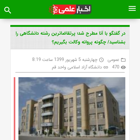
menu
search
در گفتگو با آنا مطرح شد؛ پرتقاضاترین رشته دانشگاهی را
بشناسید/ چگونه پروانه وکالت بگیریم؟
عمومی
چهارشنبه 5 شهریور 1399 ساعت 8:19
access_time
folder_open
470
دانشگاه آزاد اسلامی واحد قم
link
visibility