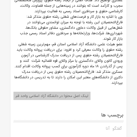
عسکری توضیح داد: هدف اصلی از ایجاد رشته حقوق، پرورش متخصصانی
مجرب و کارآمد است که بتوانند در زمینه‌هایی از جمله قضاوت، وکالت،
کارشناسی حقوق و سردفتری اسناد رسمی به فعالیت بپردازند.
وی با اشاره به بازار کار و فرصت‌های شغلی رشته حقوق متذکر شد:
فارغ‌التحصیلان این رشته با توجه به میزان توانمندی می‌توانند در
شغل‌هایی از قبیل وکالت دعاوی دادگستری، مشاور حقوقی بانک‌ها،
شهرداری‌ها، شرکت‌ها، وزارتخانه‌ها و سردفتری دفاتر اسناد رسمی جذب
بازار کار شوند.
عضو هیئت علمی دانشگاه آزاد اسلامی استان قم، مهم‌ترین زمینه شغلی
رشته حقوق را وکالت معرفی کرد و افزود: برای دریافت پروانه وکالت باید
فارغ‌التحصیلان رشته حقوق پس از دریافت مدرک کارشناسی در آزمون
ورودی کانون وکلای دادگستری یا مرکز وکلای قوه قضائیه شرکت کنند و
پس از گذراندن ۱۸ ماه دوره کارآموزی برای کسب پروانه وکالت اقدام کنند.
عسکری متذکر شد: فارغ‌التحصیلان رشته حقوق پس از دریافت مدرک
دکتری از دانشگاه‌های معتبر این امکان را دارند تا به تدریس در دانشگاه‌ها
بپردازند.
لینک اصل محتوا در دانشگاه آزاد اسلامی واحد قم
برچسب ها
گفتگو
آنا