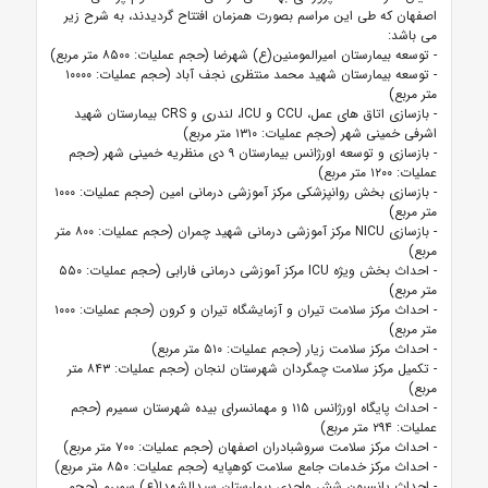
اصفهان که طی این مراسم بصورت همزمان افتتاح گردیدند، به شرح زیر
می باشد:
- توسعه بیمارستان امیرالمومنین(ع) شهرضا (حجم عملیات: ۸۵۰۰ متر مربع)
- توسعه بیمارستان شهید محمد منتظری نجف آباد (حجم عملیات: ۱۰۰۰۰
متر مربع)
- بازسازی اتاق های عمل، CCU و ICU، لندری و CRS بیمارستان شهید
اشرفی خمینی شهر (حجم عملیات: ۱۳۱۰ متر مربع)
- بازسازی و توسعه اورژانس بیمارستان ۹ دی منظریه خمینی شهر (حجم
عملیات: ۱۲۰۰ متر مربع)
- بازسازی بخش روانپزشکی مرکز آموزشی درمانی امین (حجم عملیات: ۱۰۰۰
متر مربع)
- بازسازی NICU مرکز آموزشی درمانی شهید چمران (حجم عملیات: ۸۰۰ متر
مربع)
- احداث بخش ویژه ICU مرکز آموزشی درمانی فارابی (حجم عملیات: ۵۵۰
متر مربع)
- احداث مرکز سلامت تیران و آزمایشگاه تیران و کرون (حجم عملیات: ۱۰۰۰
متر مربع)
- احداث مرکز سلامت زیار (حجم عملیات: ۵۱۰ متر مربع)
- تکمیل مرکز سلامت چمگردان شهرستان لنجان (حجم عملیات: ۸۴۳ متر
مربع)
- احداث پایگاه اورژانس ۱۱۵ و مهمانسرای بیده شهرستان سمیرم (حجم
عملیات: ۲۹۴ متر مربع)
- احداث مرکز سلامت سروشبادران اصفهان (حجم عملیات: ۷۰۰ متر مربع)
- احداث مرکز خدمات جامع سلامت کوهپایه (حجم عملیات: ۸۵۰ متر مربع)
- احداث پانسیون شش واحدی بیمارستان سیدالشهدا(ع) سمیرم (حجم