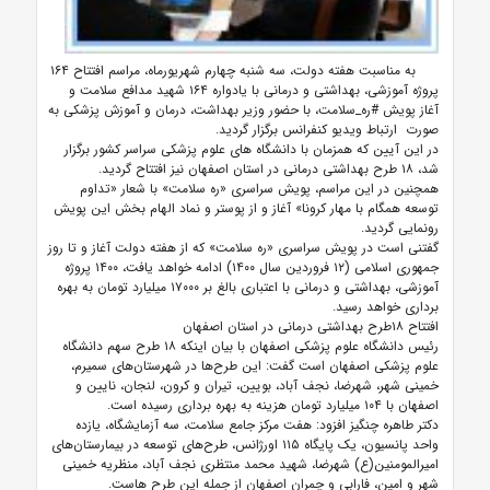
به مناسبت هفته دولت، سه شنبه چهارم شهریورماه، مراسم افتتاح ۱۶۴
پروژه آموزشی، بهداشتی و درمانی با یادواره ۱۶۴ شهید مدافع سلامت و
آغاز پویش #ره_سلامت، با حضور وزیر بهداشت، درمان و آموزش پزشکی به
صورت ارتباط ویدیو کنفرانس برگزار گردید.
در این آیین که همزمان با دانشگاه های علوم پزشکی سراسر کشور برگزار
شد، ۱۸ طرح بهداشتی درمانی در استان اصفهان نیز افتتاح گردید.
همچنین در این مراسم، پویش سراسری «ره سلامت» با شعار «تداوم
توسعه همگام با مهار کرونا» آغاز و از پوستر و نماد الهام بخش این پویش
رونمایی گردید.
گفتنی است در پویش سراسری «ره سلامت» که از هفته دولت آغاز و تا روز
جمهوری اسلامی (۱۲ فروردین سال ۱۴۰۰) ادامه خواهد یافت، ۱۴۰۰ پروژه
آموزشی، بهداشتی و درمانی با اعتباری بالغ بر ۱۷۰۰۰ میلیارد تومان به بهره
برداری خواهد رسید.
افتتاح ۱۸طرح بهداشتی درمانی در استان اصفهان
رئیس دانشگاه علوم پزشکی اصفهان با بیان اینکه ۱۸ طرح سهم دانشگاه
علوم پزشکی اصفهان است گفت: این طرح‌ها در شهرستان‌های سمیرم،
خمینی شهر، شهرضا، نجف آباد، بویین، تیران و کرون، لنجان، نایین و
اصفهان با ۱۰۴ میلیارد تومان هزینه به بهره برداری رسیده است.
دکتر طاهره چنگیز افزود: هفت مرکز جامع سلامت، سه آزمایشگاه، یازده
واحد پانسیون، یک پایگاه ۱۱۵ اورژانس، طرح‌های توسعه در بیمارستان‌های
امیرالمومنین(ع) شهرضا، شهید محمد منتظری نجف آباد، منظریه خمینی
شهر و امین، فارابی و چمران اصفهان از جمله این طرح هاست.