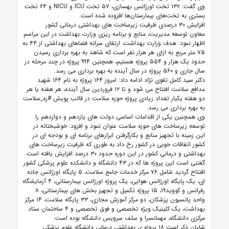
وی گفت: ۱۳۲ تخت اورژانس بهسازی، ۵۷ تخت ICU و NICU و ۶۴ تخت
بستری به تخت‌های بیمارستان‌ها افزوده شده است.
افزایش ۳۰ درصدی ظرفیت زیرساخت های بهداشتی درمانی کشور
معاون توسعه مدیریت، منابع و برنامه ریزی وزارت بهداشت در این مراسم
اظهار نمود: هدف وزارت بهداشت، ارتقای سرانه فضاهای بهداشتی از ۴۴ به
۷۵ متر مربع به ازای هر هزار نفر است که شاهد به بهره برداری رسیدن
حدود یک هزار و ۵۵۴ پروژه هستیم، همچنین ۹۹۴ پروژه در چند مرحله در
سال جاری و ۵۶۰ پروژه در سال آینده به بهره برداری می رسد.
دکتر سید کامل تقوی نژاد ادامه داد: امروز ۱۶۴ پروژه به نام ۱۶۴ شهید
مدافع سلامت افتتاح می شود و تا ۱۲ فروردین سال آینده، هر هفته یا هر
دو هفته یکبار تعداد زیادی پروژه حوزه سلامت در قالب پویش #ره_سلامت
به بهره برداری می رسد.
وی همچنین یکی از اقدامات اساسی دولت های یازدهم و دوازدهم را
توسعه زیرساخت های حوزه سلامت عنوان نمود و افزود: خوشبختانه در
این زمینه با تجهیز منابع و بکارگرفتن ابزارهای برنامه ای و بودجه ای در
کشور اتفاقات خوبی در کشور رخ داد به طوری که ظرفیت زیرساخت های
بهداشتی و درمانی کشور در این دوره حدود ۳۰ درصد افزایش یافته است.
گفتنی است این پروژه ها که در ۴۳ دانشگاه و دانشکده علوم پزشکی کشور
افتتاح گردید شامل ۷۶ مرکز خدمات جامع سلامت، ۵ پایگاه اورژانس جاده
ای، یک پایگاه اورژانس هوایی، یک پروژه اورژانس بیمارستانی، ۴ آزمایشگاه
رفرانس و کووید۱۹، ۱۵ پروژه تکمیل و تجهیز بخش های بیمارستانی، ۸
واحد پانسیون پزشکان، دو مرکز آموزش مجازی، ۳۳ پایگاه سلامت، ۱۴ مرکز
بهداشت، یک کلینیک ویژه تخصصی و فوق تخصصی و ۴ ساختمان ستاد
مرکزی دانشگاه، مهمانسرا و سلف سرویس دانشگاه بوده است.
شایان ذکر است ۱۸ پروژه ی بهداشتی درمانی دانشگاه علوم پزشکی