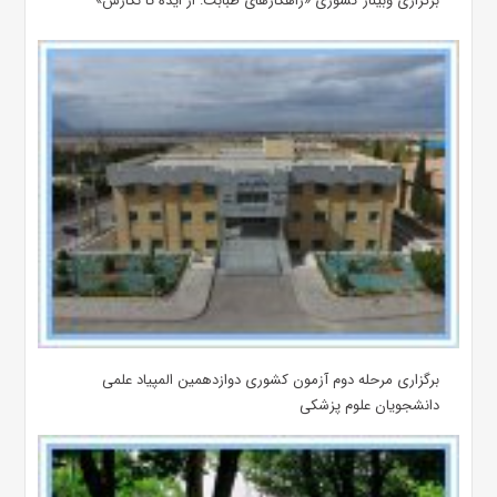
برگزاری وبینار کشوری «راهکارهای طبابت: از ایده تا نگارش»
برگزاری مرحله دوم آزمون کشوری دوازدهمین المپیاد علمی
دانشجویان علوم پزشکی