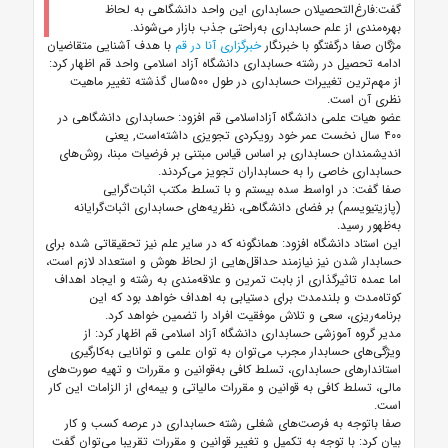
گفت:فارغ‌التحصیلان حسابداری این واحد دانشگاهی به لحاظ
بهره‌مندی از علم حسابداری به‌راحتی جذب بازار می‌شوند.
مژگان صفا درگفتگو با خبرنگار
خبرگزاری آنا در قم
با هدف آشنایی متقاضیان
ادامه تحصیل در رشته حسابداری دانشگاه آزاد اسلامی واحد قم اظهار کرد:
از مهم‌ترین تغییرات حسابداری در طول ۵۰۰سال گذشته تغییر ماهیت
نظری آن است.
عضو هیات علمی دانشگاه آزاداسلامی قم افزود: حسابداری دانشگاهی در
۴۰۰ سال نخست عمر خود رویکردی تجویزی داشته‌است, یعنی
اندیشمندان حسابداری بر اساس قیاس مبتنی بر فرضیات مبنا، روش‌های
حسابداری خاصی را به حسابداران تجویز می‌کردند.
صفا گفت: در اواسط سده بیستم و با تسلط مکتب اثبات‌گرایی
(پازیتیویسم) بر فضای دانشگاهی، نظریه‌های حسابداری اثبات‌‌گرایانه
به‌ظهور رسید.
این استاد دانشگاه افزود: همانگونه که در سایر علم نیز تحقیقاتی شده برای
حسابدار شدن نیز نیازمند حداقل‌هایی از لحاظ هوش و استعداد لازم است،
اما عمده تاثیر‌گذاری از بابت تمرین و علاقه‌مندی به رشته و ایجاد اهداف
کوتاه‌مدت و بلند‌مدت برای دستیابی به اهداف خواهد بود که این
برنامه‌ریزی، سعی و تلاش موفقیت افراد را تضمین خواهد کرد.
مدیر گروه آموزشی حسابداری دانشگاه آزاد اسلامی قم اظهار کرد: از
ویژگی‌های حسابدار مجرب می‌توان به توان علمی و توانایی به‌کار‌گیری
استاندارهای حسابداری، تسلط کافی به‌قوانین و مقررات و تهیه صورت‌های
مالی، تسلط کافی به قوانین و مقررات مالیاتی و بیمه‌ای از الزامات این کار
است.
صفا باتوجه به فرصت‌های شغلی رشته حسابداری در عرصه کسب و کار
بیان کرد: با توجه به تکمیل و تغییر قوانین و مقررات تقریبا می‌توان گفت