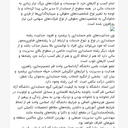
تمام کسب و کارهای خرد تا موسسات و شرکت‌های بزرگ نیاز زیادی به
خدمات مالی در همه سطوح از حسابدار تا مدیر مالی پیدا کرده‌اند و با
توجه به تغییر نوع شخصیت‌های حقوقی و سرمایه‌گذاری‌ها از فردی و
خانوادگی به شخصیت‌های حقوقی از نوع شرکت‌های سهامی این نیاز
روز‌افزون شده است.
وی جذابیت‌های علم حسابداری را برشمرد و افزود: جذابیت رشته
حسابداری در نوع و تنوع خدمات و ارتباط آن با رشته‌های فناوری‌محور
است که خود می‌تواند برای افراد با توانمندی بالا بسیار جذاب باشد و از
طرف دیگر رشته حسابداری جذابیت خاصی در سطوح بالای مدیریت و
مالی دارد که هم از لحاظ کاری و هم از نظر کسب درآمد جزء رشته‌ها و
کسب کارهای خوب است.
عضو هیئت علمی دانشگاه آزاداسلامی واحد قم تصمیم‌سازی، راهبری،
هدایت و مدیریت را ابزار‌های انگیزشی انتخاب حرفه حسابداری برشمرد و
بیان کرد: بخشی از انگیزه انتخاب رشته حسابداری به‌عنوان یک شغل،
داشتن درآمد مکفی است که این رشته وجود دارد.
این استاد دانشگاه با توجه به کیفیت آموزشی گروه حسابداری دانشگاه آزاد
اسلامی قم گفت: باتوجه به‌شرایط اقتصادی و مسایل اجتماعی و اولویت در
کنار خانواده و با خانواده بودن و نزدیک بودن به محل زندگی و پرهیز از
تحمیل هزینه‌های اضافی و شرایط دانشگاه آزاد اسلامی واحد قم از لحاظ
شرایط فضای آموزشی و داشتن رشته‌های مقاطع تحصیلات تکمیلی این
رشته(حسابداری) در مقطع ارشد و دکترا و رشته‌های وابسته مانند
مهندسی مالی، مدیریت صنعتی و .. بهترین انتخاب برای ساکنین منطقه و
شهر‌های اطراف خواهد بود.
این مسئول دانشگاهی افزود: خوشبختانه دانشگاه آزاد اسلامی قم با