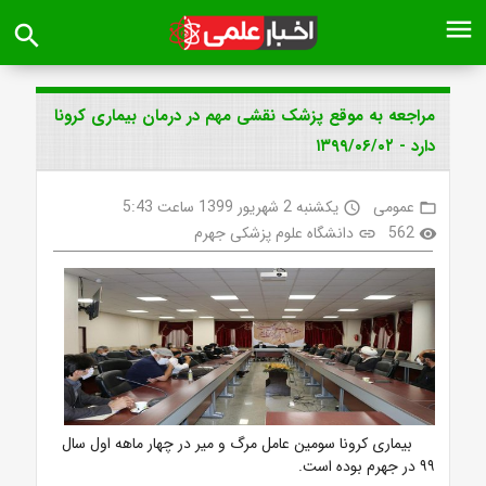
menu
search
مراجعه به موقع پزشک نقشی مهم در درمان بیماری کرونا
دارد - ۱۳۹۹/۰۶/۰۲
عمومی
یکشنبه 2 شهریور 1399 ساعت 5:43
access_time
folder_open
562
دانشگاه علوم پزشکی جهرم
link
visibility
بیماری کرونا سومین عامل مرگ و میر در چهار ماهه اول سال
۹۹ در جهرم بوده است.