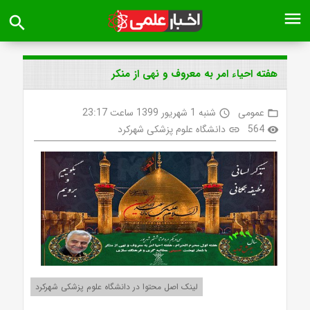
menu
search
هفته احیاء امر به معروف و نهی از منکر
عمومی
شنبه 1 شهریور 1399 ساعت 23:17
access_time
folder_open
564
دانشگاه علوم پزشکی شهرکرد
link
visibility
لینک اصل محتوا در دانشگاه علوم پزشکی شهرکرد