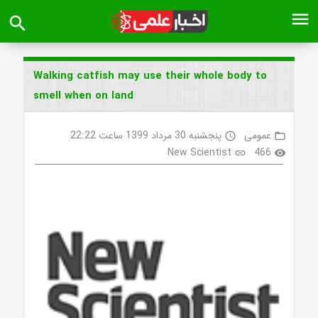
menu
search
Walking catfish may use their whole body to
smell when on land
عمومی
پنجشنبه 30 مرداد 1399 ساعت 22:22
access_time
folder_open
New Scientist
466
link
visibility