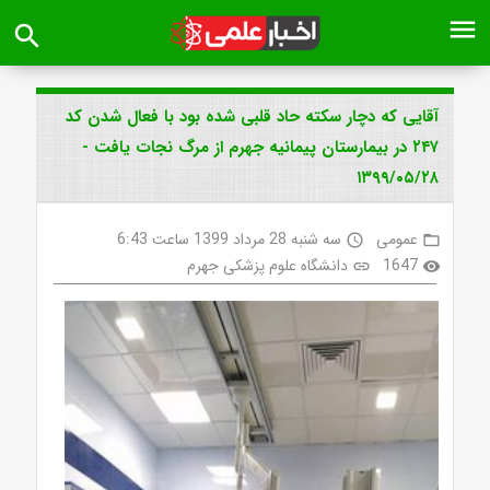
menu
search
آقایی که دچار سکته حاد قلبی شده بود با فعال شدن کد
۲۴۷ در بیمارستان پیمانیه جهرم از مرگ نجات یافت -
۱۳۹۹/۰۵/۲۸
عمومی
سه شنبه 28 مرداد 1399 ساعت 6:43
access_time
folder_open
1647
دانشگاه علوم پزشکی جهرم
link
visibility