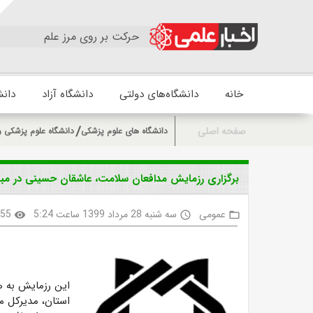
حرکت بر روی مرز علم
خانه
دانشگاه‌های دولتی
دانشگاه آزاد
دانش
صفحه اصلی
دانشگاه های علوم پزشکی
دانشگاه علوم پزشکی 
برگزاری رزمایش مدافعان سلامت، عاشقان حسینی در مبارزه
عمومی
سه شنبه 28 مرداد 1399 ساعت 5:24
955
visibility
access_time
folder_open
این رزمایش به ه
استان، مدیرکل مد