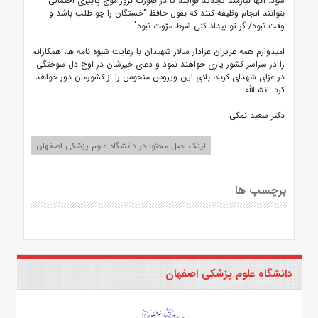
شود. آنها نیازمند تجدید قوایند تا در صورت بروز موج پاییزی احتمالی
بتوانند انجام وظیفه کنند که بقول حافظ "خستگان را چو طلب باشد و
وقت نبود/ گر تو بیداد کنی شرط مرّوت نبود".
امیدوارم همه عزیزان عزادار سالار شهیدان با رعایت شیوه نامه ها، همکارانم
را در سراسر کشور یاری خواهند نمود و دعای خیرشان در اوج دل سوختگی
در عزای شهدای کربلا، بلای این ویروس منحوس را از کشورمان دور خواهد
کرد. انشاالله.
دکتر سعید نمکی
لینک اصل محتوا در دانشگاه علوم پزشکی اصفهان
برچسب ها
دانشگاه علوم پزشکی اصفهان