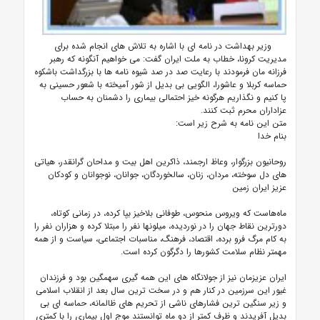
وزیر بهداشت در نامه ای با اشاره به تلاش های انجام شده برای
مدیریت کرونا، خطاب به ملت ایران گفت: می خواهیم آنگونه که رهبر
فرزانه مان فرمودند با رعایت صد در صد شیوه نامه ها با بزرگداشت باشکوه
حماسه کربلا و عاشورا، الگویی بی بدیل از شور آمیخته با شعور حسینی به
پا کنیم و نگذاریم هرگونه خیز احتمالی بیماری را دشمنان به حساب
عزاداران محرم ثبت کنند.
متن این نامه به شرح زیر است:
بنام خدا
روحانیون بزرگوار، وعاظ ارجمند، ذاکرین اهل بیت و مداحان گرانقدر، هیاتی
های دل سوخته، مردان، زنان، سالخوردگان، جوانان، نوجوانان و کودکان
عزیز ایران زمین
ماه‌هاست که ویروس منحوس، طوفانی بلاخیز بپا کرده، در زمانی کوتاه،
دورترین نقاط جهان را در نوردیده، میلونها نفر را مبتلا کرده و هزاران نفر را
به کام مرگ فرو برده، اقتصاد، فرهنگ، مناسبات اجتماعی، سیاست و از همه
مهمتر نظام سلامت کشورها را دگرگون کرده است.
ایران عزیزمان نیز از جولانگاه های این همه گیری سهمگین بود و فرزندان
غیور این سرزمین در کنار هم و در سخت ترین سال بعد از انقلاب اسلامی
و زیر سنگین ترین فشارهای ناشی از تحریم های ظالمانه، حماسه ای بی
بدیل آفریدند و ظرف کمتر از دو ماه توانستند موج اول بیماری را با کمتری