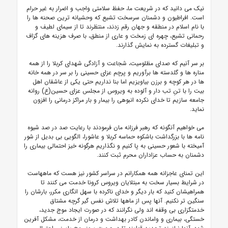
نیک می دانید که در شریعت ما، حفظ سلامتی واجب و اضرار به غیر حرام
است. افراطیون و دشمنان سرسخت تشیع که وحشیانه ترین صحنه ها را
با نام اسلام در منطقه و جهان رقم زدند، منتظرند تا از سیمای لطیف و
رحمانی تشیع، چهره ای زمخت و عاری از منطق، با صرف هزینه های گزاف
و تبلیغات گسترده به نمایش گذارند.
بر سر آنیم که صدای مظلومیت، شجاعت و آزادگی شهدای کربلا را از همه
مناره ها و گلدسته ها برآوریم و پرچم عزای حسینی را بر سر در همه خانه
ها در هر کوچه و برزن بیاویزیم اما بنا نداریم حتی یکی از عاشقان اهل
بیت را با تنِ تب دار و آلوده به ویروس از مجلس عزای حسین(ع) روانه
جامعه سازیم تا خدای نکرده انبوهی را بیمار و بار مراکز درمانی را افزون
نماید.
می خواهیم آنگونه که رهبر فرزانه مان فرمودند با رعایت صد در صد شیوه
نامه ها با بزرگداشت باشکوه حماسه کربلا و عاشورا، الگویی بی بدیل از شور
آمیخته با شعور حسینی به پا کنیم و نگذاریم هرگونه خیز احتمالی بیماری را
دشمنان به حساب عزاداران محرم ثبت کنند.
این تمنای عاجزانه همه همکارانم در سراسر کشور نیز هست که ماههاست
در شرایط بسیار سخت به مبتلایان ویروس کرونا خدمت می کنند تا
همراهیشان کنید که بار دیگر و خدای ناکرده با سهل انگاری مکرر، بارشان را
سنگین تر نکنیم. آنها پس از ماهها تلاش نفس گیر گرچه مشتاق
خدمتگزاری بی وقفه اند ولی نگرانند که در صورت ایجاد موج جدید،
خستگی، بیماری و واماندن کادر بهداشت و درمان از خدمت، مشکل آفرین