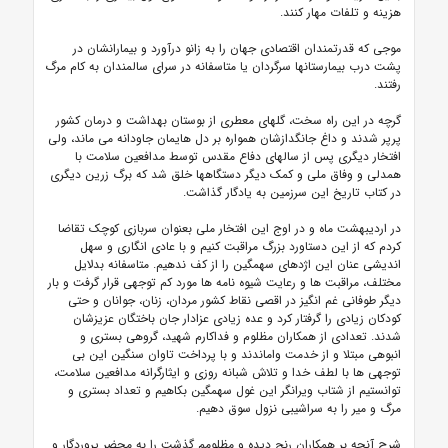
هزینه و تلفات مهار کنند.
موجی که قدرتمندان اقتصادی جهان را به زانو درآورد و بیمارانشان در
پشت درب بیمارستانها سرگردان یا متاسفانه در سرای سالمندان به کام مرگ
رفتند.
گرچه در این راه سخت، گلهای معطری از بوستان بهداشت و درمان کشور
پرپر شدند و داغ جانگدازشان همواره بر دل هایمان جاودانه می ماند، ولی
افتخار دیگری پس از سالهای دفاع مقدس توسط مدافعین سلامت با
همدلی و وفاق ملی و کمک دیگر دستگاهها خلق شد که برگ زرین دیگری
در کتاب تاریخ این سرزمین به یادگار گذاشت.
در اردیبهشت ماه و در اوج این افتخار ملی بعنوان سربازی کوچک تقاضا
کردم که از این دستاورد بزرگ مراقبت کنیم و با عادی انگاری و سهل
اندیشی عنان این اژدهای سهمگین را از کف ندهیم. متاسفانه بدلایل
مختلف، مراقبت ها و رعایت شیوه نامه ها مورد کم توجهی قرار گرفت و بار
دیگر طوفانی غم انگیز در اقصی نقاط کشور مردان، زنان، جوانان و حتی
کودکان زیادی را گرفتار کرد و عده زیادی عزادار جان باختگان عزیزشان
شدند. تعدادی از همکاران مظلوم و فداکارم شهید، گروهی بستری و
انبوهی مبتلا و از خدمت واماندند و با پرداخت تاوان سنگین این بی
توجهی ها با لطف خدا و تلاش شبانه روزی و ایثارگرانه مدافعین سلامت،
توانستیم از شتاب ویرانگر این غول سهمگین بکاهیم و تعداد بستری و
مرگ و میر را به سراشیبی نزول سوق دهیم.
شرح آنچه بر همکاران رنج دیده و مظلومم گذشت را به محضر پروردگار و