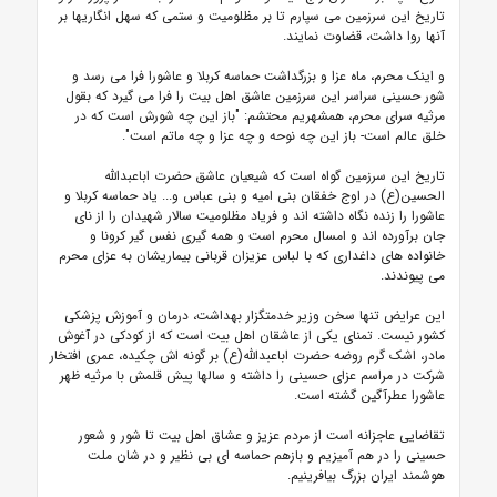
تاریخ این سرزمین می سپارم تا بر مظلومیت و ستمی که سهل انگاریها بر
آنها روا داشت، قضاوت نمایند.
و اینک محرم، ماه عزا و بزرگداشت حماسه کربلا و عاشورا فرا می رسد و
شور حسینی سراسر این سرزمین عاشق اهل بیت را فرا می گیرد که بقول
مرثیه سرای محرم، همشهریم محتشم: "باز این چه شورش است که در
خلق عالم است- باز این چه نوحه و چه عزا و چه ماتم است".
تاریخ این سرزمین گواه است که شیعیان عاشق حضرت اباعبدالله
الحسین(ع) در اوج خفقان بنی امیه و بنی عباس و... یاد حماسه کربلا و
عاشورا را زنده نگاه داشته اند و فریاد مظلومیت سالار شهیدان را از نای
جان برآورده اند و امسال محرم است و همه گیری نفس گیر کرونا و
خانواده های داغداری که با لباس عزیزان قربانی بیماریشان به عزای محرم
می پیوندند.
این عرایض تنها سخن وزیر خدمتگزار بهداشت، درمان و آموزش پزشکی
کشور نیست. تمنای یکی از عاشقان اهل بیت است که از کودکی در آغوش
مادر، اشک گرم روضه حضرت اباعبدالله(ع) بر گونه اش چکیده، عمری افتخار
شرکت در مراسم عزای حسینی را داشته و سالها پیش قلمش با مرثیه ظهر
عاشورا عطرآگین گشته است.
تقاضایی عاجزانه است از مردم عزیز و عشاق اهل بیت تا شور و شعور
حسینی را در هم آمیزیم و بازهم حماسه ای بی نظیر و در شان ملت
هوشمند ایران بزرگ بیافرینیم.