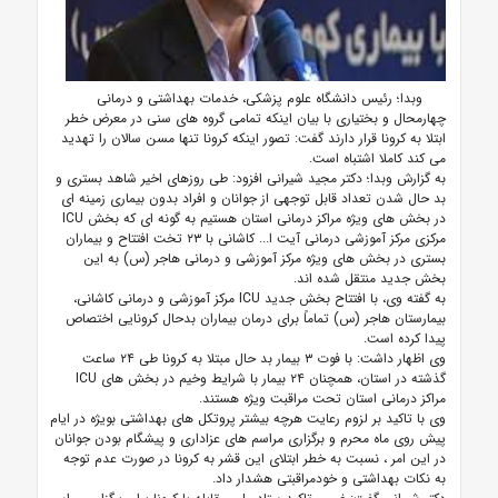
وبدا؛ رئیس دانشگاه علوم پزشکی، خدمات بهداشتی و درمانی
چهارمحال و بختیاری با بیان اینکه تمامی گروه های سنی در معرض خطر
ابتلا به کرونا قرار دارند گفت: تصور اینکه کرونا تنها مسن سالان را تهدید
می کند کاملا اشتباه است.
به گزارش وبدا؛ دکتر مجید شیرانی افزود: طی روزهای اخیر شاهد بستری و
بد حال شدن تعداد قابل توجهی از جوانان و افراد بدون بیماری زمینه ای
در بخش های ویژه مراکز درمانی استان هستیم به گونه ای که بخش ICU
مرکزی مرکز آموزشی درمانی آیت ا... کاشانی با ۲۳ تخت افتتاح و بیماران
بستری در بخش های ویژه مرکز آموزشی و درمانی هاجر (س) به این
بخش جدید منتقل شده اند.
به گفته وی، با افتتاح بخش جدید ICU مرکز آموزشی و درمانی کاشانی،
بیمارستان هاجر (س) تماماً برای درمان بیماران بدحال کرونایی اختصاص
پیدا کرده است.
وی اظهار داشت: با فوت ۳ بیمار بد حال مبتلا به کرونا طی ۲۴ ساعت
گذشته در استان، همچنان ۲۴ بیمار با شرایط وخیم در بخش های ICU
مراکز درمانی استان تحت مراقبت ویژه هستند.
وی با تاکید بر لزوم رعایت هرچه بیشتر پروتکل های بهداشتی بویژه در ایام
پیش روی ماه محرم و برگزاری مراسم های عزاداری و پیشگام بودن جوانان
در این امر ، نسبت به خطر ابتلای این قشر به کرونا در صورت عدم توجه
به نکات بهداشتی و خودمراقبتی هشدار داد.