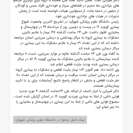
دکتر شیرانی گفت: ضمن تاکید ستاد ملی مقابله با کرونا برای برگزاری مراسم
های عزاداری ماه محرم در فضاهای سرباز و خودداری افراد مسن و کودکان
از حضور در دسته جات، از مسئولین هیئات خواسته شده است از پخش
نذورات در هیات های عزاداری خودداری شود.
رئیس دانشگاه علوم پزشکی شهرکرد در تشریح آخرین وضعیت شیوع
بیماری کووید ۱۹ در بیست و دومین روز از مردادماه ۹۹ در چهارمحال و
بختیاری اظهار داشت: طی ۲۴ ساعت گذشته ۱۹۷ بیمار با علایم بالینی
مشکوک به بیماری کرونا به مراکز بهداشتی و درمانی سرپایی استان مراجعه
داشته اند که از این تعداد ۳۱ بیمار با علایم مشکوک به این بیماری در
مراکز درمانی بستری شده اند.
به گفته وی، طی ۲۴ ساعت گذشته علاوه بر موارد سرپایی، تست ۸ مراجعه
کننده بیمارستانی با علایم بالینی مشکوک به بیماری کووید ۱۹ که در مراکز
درمانی بستری شده بودند مثبت قطعی اعلام شد.
وی ادامه داد: هم اکنون ۱۰۴ بیمار مثبت قطعی و مشکوک به بیماری کرونا
در مراکز درمانی استان تحت مراقبت و درمان هستند که از این تعداد ۸۰
نفر مثبت قطعی و مابقی در انتظار پاسخ نتایج آزمایشات برای رد یا تایید
بیماریشان هستند.
دکتر شیرانی با ابراز تاسف از اینکه، طی ۲۴ساعت گذشته، ۳ مورد جدید
فوتی ناشی از ابتلا به بیماری نوپدید کووید ۱۹ در استان گزارش شده است ،
مجموع فوتی های ناشی از ابتلا به این بیماری در چهارمحال و بختیاری را
۱۱۰ نفر اعلام کرد.
لینک اصل محتوا در دانشگاه علوم پزشکی شهرکرد