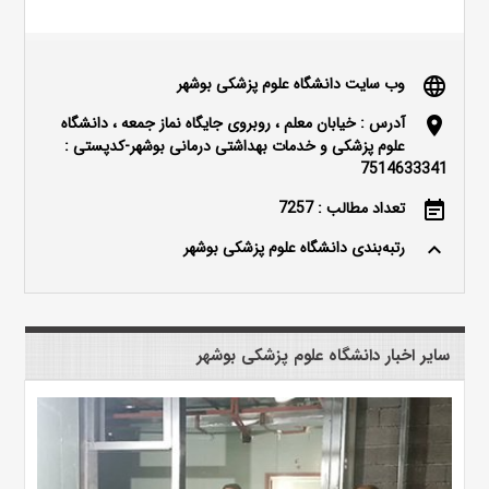
وب سایت دانشگاه علوم پزشکی بوشهر
language
آدرس : خیابان معلم ، روبروی جایگاه نماز جمعه ، دانشگاه
location_on
علوم پزشکی و خدمات بهداشتی درمانی بوشهر-کدپستی :
7514633341
تعداد مطالب : 7257
event_note
رتبه‌بندی دانشگاه علوم پزشکی بوشهر
keyboard_arrow_up
سایر اخبار دانشگاه علوم پزشکی بوشهر