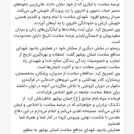
عرصه سلامت با ایثاری که از خود نشان دادند عالی‌ترین جلوه‌های
مسیر حیات دنیوی و اخروی را نزد پروردگار خویش طی می‌کنند.
سردار رزمجو افزود: شهدای سلامت با تمام وجود و تقدیم هستی
خویش ارزش و جاودانگی اخروی را به ارمغان آوردند.
وی تصریح کرد: برای ثبت رشادت‌ها و ایثارگری‌های زنان و مردان
سفیدپوش و خستگی‌ناپذیر عرصه سلامت تاریخ دارای محدودیت
است.
رزمجو در بخش دیگری از سخنان خود در همایش یادبود شهدای
مدافع سلامت استان بوشهر گفت: استفاده و بهره‌گیری تاریخ از
تجارب و خصوصیات زندگی بندگان صالح خدا و شهیدان راه
سلامت تضمین سعادت دنیا و آخرت انسان‌ها است.
وی تصریح کرد: مدافعان سلامت از مدیران، پزشکان، متخصصان،
پرستاران، کادر بهداشتی و حتی نیروهای خدماتی در فرآیندی
دشوار در دوران کرونایی با تلاش مثال‌زدنی آنچه در توان داشتند
برای حفظ سلامت جامعه در طبق اخلاص قراردادند.
فرمانده سپاه امام صادق (ع) استان بوشهر خاطرنشان کرد: از
تک‌تک برادران و خواهرانم که در عرصه سلامت با اخلاص و ایمان
تلاش می‌کنند صمیمانه تقدیر می‌کنم و اعلام می‌دارم در این دفاع
مقدس تا شکست نهایی ویروس کرونا در کنار شما و همراه شما
هستیم.
همایش یادبود شهدای مدافع سلامت استان بوشهر به منظور