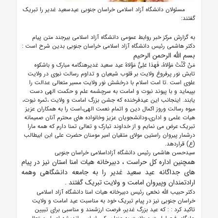
مسئولان دانشگاه آزاد اسلامی خراسان جنوبی عیدسعید غدیر را تبریک
گفتند:
به گزارش مرکز خبر روابط عمومی دانشگاه آزاد اسلامی بیرجند متن پیام
دکتر هاشمی رئیس دانشگاه آزاد اسلامی خراسان جنوبی بدین شرح است :
بسم الله الرحمن الرحیم
مَنْ کُنْتُ مَوْلاهُ، فَهذا عَلِیٌّ مَوْلاهُ عید سعید غدیرهنگامه مبارک و باشکوه
تابش نور پرفروغ ولایت بر قلوب شیعیان و تداوم رسالت نبوی در ولایت
علوی است .تا امت اسلام با درخشش نور ولایت مسیر متعالی عدالت را
بپیماید و با پیوند نبوت و امامت به سرچشمه علم و حکمت الهی دست
یابند. اینجانب این عیدفرخنده که جشن بزرگ امامت و ولایت ،ثمره نبوت،
میوه رسالت وروز اکمال دین و اتمام نعمت الهی،است را به همکاران عزیز
هیات علمی و اداری،ودانشجویان عزیز وخانواده های محترم آنان صمیمانه
تبریک عرض می نمایم و از خداوند تبارک و تعالی تمنا دارم که همه مارا
درشمار پیروان راستین مولای متقیان امیر مومنان حضرت علی ابن ابیطالب
(ع) قراردهد.
سیدحسن هاشمی رئیس دانشگاه آزاداسلامی خراسان جنوبی
همچنین اداره کل حراست ، دبیرخانه هیات امنا استان نیز در پیام
های جداگانه عید سعید غدیر را به جامعه دانشگاهی وهمه
ارادتمندان وپیروان امامت و ولایت تبریک گفتند .
دکتر حبیب الله نخعی رئیس دبیرخانه هیات امنا دانشگاه آزاد اسلامی
خراسان جنوبی نیز در پیام تبریک خود به مناسبت عید امامت و ولایت
تاکید کرد : : که عید بزرگ غدیر، فرصت ارزشمند و مناسبی برای تبیین