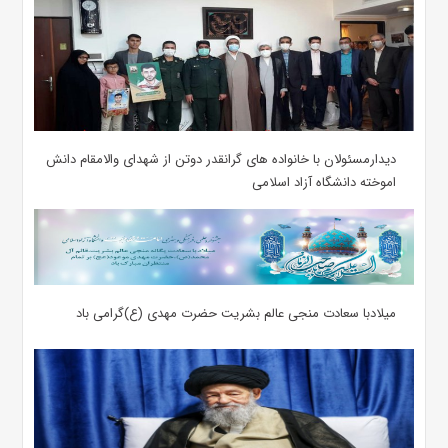
دیدارمسئولان با خانواده های گرانقدر دوتن از شهدای والامقام دانش
اموخته دانشگاه آزاد اسلامی
میلادبا سعادت منجی عالم بشریت حضرت مهدی (ع)گرامی باد