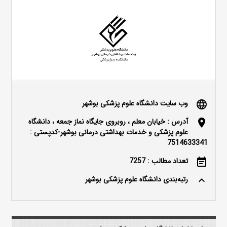
وب سایت دانشگاه علوم پزشکی بوشهر
language
آدرس : خیابان معلم ، روبروی جایگاه نماز جمعه ، دانشگاه
location_on
علوم پزشکی و خدمات بهداشتی درمانی بوشهر-کدپستی :
7514633341
تعداد مطالب : 7257
event_note
رتبه‌بندی دانشگاه علوم پزشکی بوشهر
keyboard_arrow_up