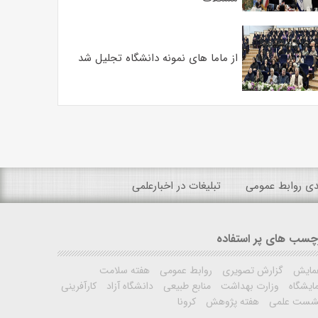
از ماما های نمونه دانشگاه تجلیل شد
ندی روابط عمومی
تبلیغات در اخبارعلمی
چسب های پر استفاده
مایش
گزارش تصویری
روابط عمومی
هفته سلامت
ایشگاه
وزارت بهداشت
منابع طبیعی
دانشگاه آزاد
کارآفرینی
شست علمی
هفته پژوهش
کرونا