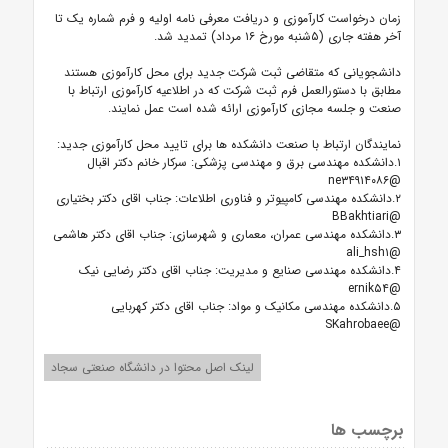
زمان درخواست کارآموزی و دریافت معرفی نامه اولیه و فرم شماره یک تا
آخر هفته جاری (۵شنبه مورخ ۱۶ مرداد) تمدید شد.
دانشجویانی که متقاضی ثبت شرکت جدید برای محل کارآموزی هستند
مطابق با دستورالعمل فرم ثبت شرکت که در اطلاعیه کارآموزی ارتباط با
صنعت و جلسه مجازی کارآموزی ارائه شده است عمل نمایند.
نمایندگان ارتباط با صنعت دانشکده ها برای تایید محل کارآموزی جدید:
۱.دانشکده مهندسی برق و مهندسی پزشکی: سرکار خانم دکتر اقبال
@ne۳۴۹۱۴۰۸۶
۲.دانشکده مهندسی کامپیوتر و فناوری اطلاعات: جناب اقای دکتر بختیاری
@BBakhtiari
۳.دانشکده مهندسی عمران، معماری و شهرسازی: جناب اقای دکتر هاشمی
@ali_hsh۱
۴.دانشکده مهندسی صنایع و مدیریت: جناب اقای دکتر رضایی نیک
@ernik۵۴
۵.دانشکده مهندسی مکانیک و مواد: جناب اقای دکتر کهربایی
@SKahrobaee
لینک اصل محتوا در دانشگاه صنعتی سجاد
برچسب ها