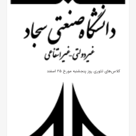
کلاس‌های تئوری روز پنجشنبه مورخ ۲۵ اسفند