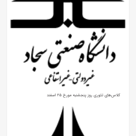
کلاس‌های تئوری روز پنجشنبه مورخ ۲۵ اسفند