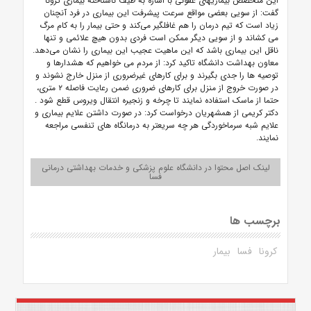
این متخصص بیماریهای عفونی با اشاره به طیف ناشناخته بیماری کرونا
گفت: از سویی بعضی مواقع سرعت پیشرفت این بیماری در فرد آنچنان
زیاد است که تیم درمان را هم غافلگیر می‌کند و حتی بیمار را به کام مرگ
می کشاند و از سویی دیگر ممکن است فردی بدون هیچ علائمی و تنها
ناقل این بیماری باشد که این ماهیت عجیب این بیماری را نشان می‌دهد.
معاون بهداشت دانشگاه تاکید کرد: از مردم می خواهیم که هشدارها و
توصیه ها را جدی بگیرند و برای کارهای غیرضروری از منزل خارج نشوند و
در صورت خروج از منزل برای کارهای ضروری ضمن رعایت فاصله ۲ متری،
حتما از ماسک استفاده نمایند تا چرخه و زنجیره انتقال ویروس قطع شود .
دکتر کریمی از همشهریان درخواست کرد: در صورت داشتن علایم بیماری و
علایم شبه سرماخوردگی هر چه سریعتر به درمانگاه های تنفسی مراجعه
نمایند.
لینک اصل محتوا در دانشگاه علوم پزشکی و خدمات بهداشتی درمانی
فسا
برچسب ها
کرونا
فسا
بیمار