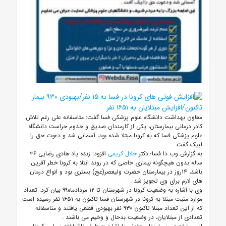
معاون بهداشت دانشگاه علوم پزشکی فسا گفت: متاسفانه علی رغم تلاش
کادر درمانی بیمارستان، یکی از کارمندان صدیق و خدوم حراست دانشگاه
علوم پزشکی فسا که به کرونا مبتلا شده بود، آسمانی شد و دعوت حق را
لبیک گفت .
به گزارش وب دا فسا؛ دکتر
جلال کریمی
افزود: زنده یاد هادی رضایی ۳۶
ساله بدون هیچگونه بیماری خاصی که در روند ابتلا به کرونا خطر آفرین
باشد، ۱۴روز در بیمارستان حضرت ولیعصر(عج) بستری بود و انواع درمان
های لازم برای وی تجویز شد .
وی با اشاره به وضعیت کرونا در شهرستان تا ۱۲ مردادماه۹۹ بیان کرد: تعداد
موارد مثبت مبتلا به کرونا در شهرستان فسا تاکنون به ۱۶۵۱ نفر رسیده است
که از این تعداد مبتلا تاکنون ۹۳۰ نفر بهبودی قطعی یافتند و متاسفانه
تعدادی از مبتلایان، در وضعیت بدحال و وخیم می باشند .