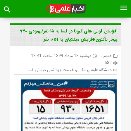
menu
search
افزایش فوتی های کرونا در فسا به ۱۵ نفر/بهبودی ۹۳۰
بیمار تاکنون/افزایش مبتلایان به ۱۶۵۱ نفر
عمومی
دوشنبه 13 مرداد 1399 ساعت 13:41
access_time
folder_open
582
visibility
دانشگاه علوم پزشکی و خدمات بهداشتی درمانی فسا
link