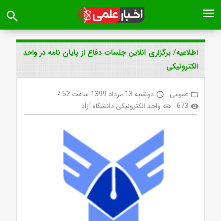
menu
search
اطلاعیه/ برگزاری آنلاین جلسات دفاع از پایان نامه در واحد
الکترونیکی
عمومی
دوشنبه 13 مرداد 1399 ساعت 7:52
access_time
folder_open
673
واحد الکترونیکی دانشگاه آزاد
link
visibility