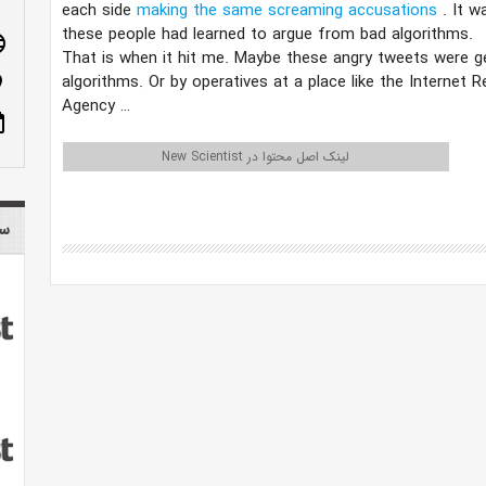
each side
making the same screaming accusations
. It w
these people had learned to argue from bad algorithms.
age
That is when it hit me. Maybe these angry tweets were g
algorithms. Or by operatives at a place like the Internet 
n_on
Agency …
ote
لینک اصل محتوا در New Scientist
سایر