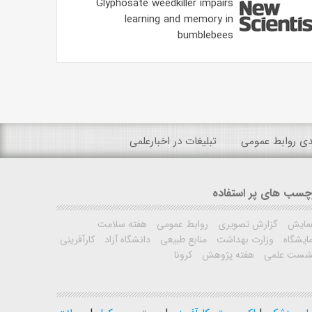
Glyphosate weedkiller impairs
learning and memory in
bumblebees
ندی روابط عمومی
تبلیغات در اخبارعلمی
چسب های پر استفاده
مایش
گزارش تصویری
روابط عمومی
هفته سلامت
ایشگاه
وزارت بهداشت
منابع طبیعی
دانشگاه آزاد
کارآفرینی
شست علمی
هفته پژوهش
کرونا