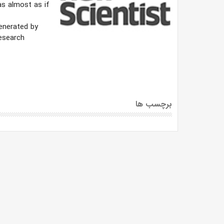
as almost as if
enerated by
Research
برچسب ها