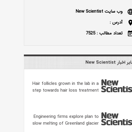
وب سایت New Scientist
langu
آدرس :
locatio
تعداد مطالب : 7525
event_n
 اخبار New Scientist
Hair follicles grown in the lab in a
step towards hair loss treatment
Engineering firms explore plan to
slow melting of Greenland glacier