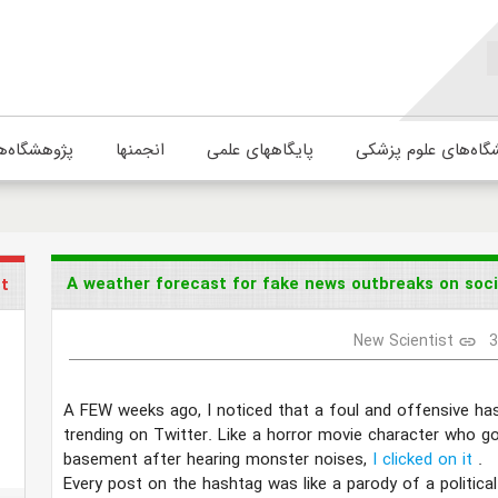
گاه‌های علوم پزشکی
پایگاههای علمی
انجمنها
پژوهشگاه‌ه
A weather forecast for fake news outbreaks on soci
st
New Scientist
link
A FEW weeks ago, I noticed that a foul and offensive h
trending on Twitter. Like a horror movie character who g
basement after hearing monster noises,
I clicked on it
.
Every post on the hashtag was like a parody of a political