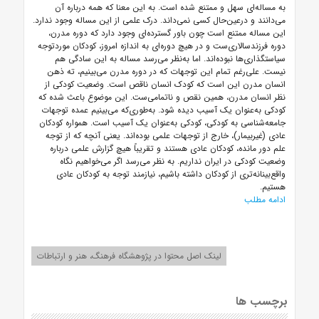
به مساله‌ای سهل و ممتنع شده است. به این معنا که همه درباره آن
می‌دانند و درعین‌حال کسی نمی‌داند. درک علمی از این مساله وجود ندارد.
این مساله ممتنع است چون باور گسترده‌ای وجود دارد که دوره مدرن،
دوره فرزندسالاری‌ست و در هیچ دوره‌ای به اندازه امروز، کودکان موردتوجه
سیاستگذاری‌ها نبوده‌اند. اما به‌نظر می‌رسد مساله به این سادگی هم
نیست. علی‌رغم تمام این توجهات که در دوره مدرن می‌بینیم، ته ذهن
انسان مدرن این است که کودک انسان ناقص است. وضعیت کودکی از
نظر انسان مدرن، همین نقص و ناتمامی‌ست. این موضوع باعث شده که
کودکی به‌عنوان یک آسیب دیده شود. به‌طوری‌که می‌بینیم عمده توجهات
جامعه‌شناسی به کودکی، کودکی به‌عنوان یک آسیب است. همواره کودکان
عادی (غیربیمار)، خارج از توجهات علمی بوده‌اند. یعنی آنچه که از توجه
علم دور مانده، کودکان عادی هستند و تقریباً هیچ گزارش علمی درباره
وضعیت کودکی در ایران نداریم. به نظر می‌رسد اگر می‌خواهیم نگاه
واقع‌بینانه‌تری از کودکان داشته باشیم، نیازمند توجه به کودکان عادی
هستیم.
ادامه مطلب
لینک اصل محتوا در پژوهشگاه فرهنگ، هنر و ارتباطات
برچسب ها