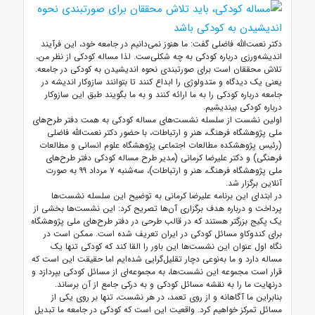
دکتر نعمت‌الله فاضلی گفت: ما هنوز نمی‌دانیم در جامعه خود، این فرآیند
اندیشه‌ورزی درباره کودکی به چه شکلی‌ست. لذا مساله کودکی از نظر من،
تلاش محققان است برای صورتبندی نحوه اندیشیدن به کودکی در جامعه.
یعنی یک دیدگاه و متدولوژی را ابداع کنند تا بتوانند سازوکار اندیشه در
جامعه درباره کودکی را به ما ارائه کنند و به ما بگویند طبق این سازوکار
درباره کودکی بیندیشیم.
اولین نشست از سلسله نشست‌های مساله کودکی به همت دفتر طرح‌های
ملی پژوهشگاه فرهنگ، هنر و ارتباطات، با حضور دکتر نعمت‌الله فاضلی
(رئیس پژوهشکده مطالعات اجتماعی پژوهشگاه علوم انسانی و مطالعات
فرهنگی) و دکتر علیرضا کرمانی (مدیر طرح مساله کودکی دفتر طرح‌های
ملی پژوهشگاه فرهنگ، هنر و ارتباطات)، سه‌شنبه ۷ مرداد ۹۹ به صورت
آنلاین برگزار شد.
در ابتدای این برنامه علیرضا کرمانی به توضیح این سلسله نشست‌ها
پرداخت و درباره هدف برگزاری آن‌ها تصریح کرد: این نشست‌ها بخشی از
یک پکیج بزرگتر هستند که در قالب طرحی در دفتر طرح‌های ملی پژوهشگاه
برای کندوکاو مسائل کودکی در ایران تعریف شده است. ممکن است در
نگاه اول عنوان این نشست‌ها این باور را القا کند که کودکی تنها یک
مساله دارد و ما به‌نوعی دچار تقلیل‌گرایی شده‌ایم اما حقیقت این است که
قرار است مجموعه این نشست‌ها، به مجموعه‌ای از مسائل کودکی بپردازد و
درنهایت ما را به نقشه مسائل کودکی و به درکی جامع از آن برساند.
بنابراین ما آگاهانه و از روی تعمد، در هر نشست، تنها بر روی یکی از
مسائل تمرکز خواهیم کرد. واقعیت این است که کودکی در جامعه ما تبدیل