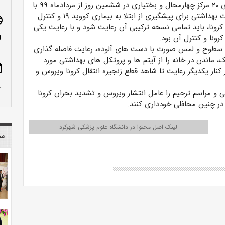
به گزارش وبدا؛ دکتر علی احمدی در گفت‌وگوی بخش خبری ۲۰ مرکز چهارمحال و بختیاری در ششمین روز از مردادماه ۹۹ با
محوریت ضرورت رعایت نخسه ترکیبی و توجه به همه نکات بهداشتی برای پیشگیری از ابتلا به بیماری کووید ۱۹ و کنترل
age
رونا، باید تمامی نسخه ترکیبی آن رعایت شود و با رعایت یکی
رونا و کنترل آن بود.
n_on
طوح و لمس صورت با دست های آلوده، رعایت فاصله گذاری
 ماندن در خانه را از آیتم ها و پروتکل های بهداشتی مورد
ote
نار یکدیگر رعایت تا شاهد قطع زنجیره انتقال کرونا ویروس و
row_up
مراسم ترحیم را عامل انتشار ویروس و تشدید بحران کرونا
ر در چنین محافلی خودداری کنند.
لینک اصل محتوا در دانشگاه علوم پزشکی شهرکرد
سا