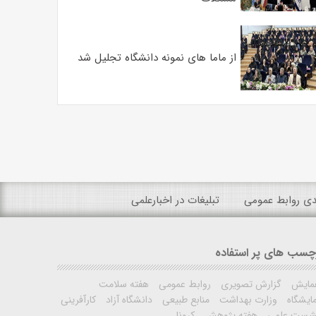
از ماما های نمونه دانشگاه تجلیل شد
ندی روابط عمومی
تبلیغات در اخبارعلمی
چسب های پر استفاده
مایش
گزارش تصویری
روابط عمومی
هفته سلامت
ایشگاه
وزارت بهداشت
منابع طبیعی
دانشگاه آزاد
کارآفرینی
شست علمی
هفته پژوهش
کرونا