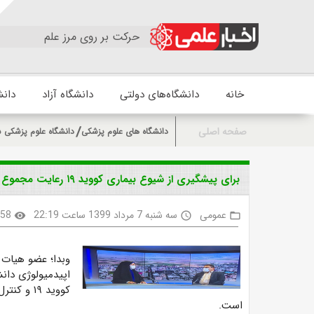
حرکت بر روی مرز علم
خانه
دانشگاه‌های دولتی
دانشگاه آزاد
دانش
صفحه اصلی
دانشگاه های علوم پزشکی
دانشگاه علوم پزشکی ش
برای پیشگیری از شیوع بیماری کووید ۱۹ رعایت مجموع اصول پیشگیری ضروری است
عمومی
سه شنبه 7 مرداد 1399 ساعت 22:19
458
visibility
access_time
folder_open
وبدا؛ عضو هیات
اپیدمیولوژی دانش
کووید ۱۹
است.