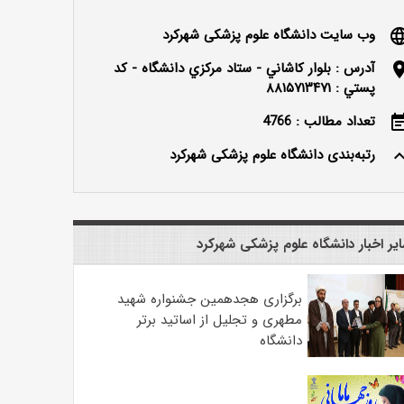
وب سایت دانشگاه علوم پزشکی شهرکرد
langu
آدرس : بلوار كاشاني - ستاد مركزي دانشگاه - كد
locatio
پستي : ۸۸۱۵۷۱۳۴۷۱
تعداد مطالب : 4766
event_n
رتبه‌بندی دانشگاه علوم پزشکی شهرکرد
keyboard_ar
یر اخبار دانشگاه علوم پزشکی شهرکرد
برگزاری هجدهمین جشنواره شهید
مطهری و تجلیل از اساتید برتر
دانشگاه