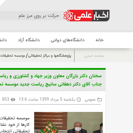
حرکت بر روی مرز علم
خانه
دانشگاه‌های دولتی
دانشگاه آزاد
دانش
صفحه اصلی
پژوهشگاهها و مراکز تحقیقاتی
موسسه تحقیقات 
سخنان دکتر بازرگان معاون وزیر جهاد و کشاورزی و ری
جناب آقای دکتر دهقانی سانیج ریاست جدید موسسه ت
عمومی
یکشنبه 5 مرداد 1399 ساعت 13:6
853
visibility
access_time
folder_open
موسسه تحقیقات 
کارها از خود نشا
تحقیقاتی انتخاب 