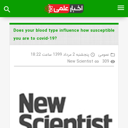
menu
search
Does your blood type influence how susceptible
you are to covid-19?
عمومی
پنجشنبه 2 مرداد 1399 ساعت 18:22
access_time
folder_open
New Scientist
309
link
visibility