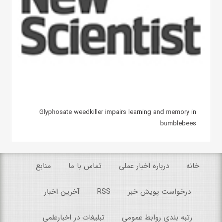
Glyphosate weedkiller impairs learning and memory in
bumblebees
خانه
درباره اخبار عملی
تماس با ما
منابع
درخواست پویش خبر
RSS
آخرین اخبار
رتبه بندی روابط عمومی
تبلیغات در اخبارعلمی