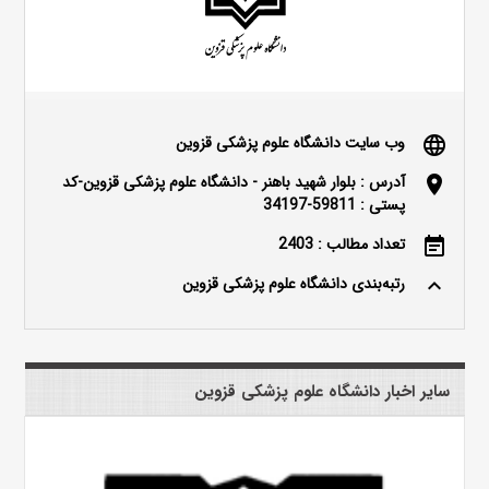
وب سایت دانشگاه علوم پزشکی قزوین
language
آدرس : بلوار شهید باهنر - دانشگاه علوم پزشکی قزوین-کد
location_on
پستی : 59811-34197
تعداد مطالب : 2403
event_note
رتبه‌بندی دانشگاه علوم پزشکی قزوین
keyboard_arrow_up
سایر اخبار دانشگاه علوم پزشکی قزوین