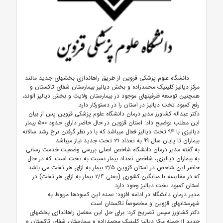
دانشگاه علوم پزشکی قزوین از طریق راه‏اندازی بخش‏های جدید مانند
مرکز دیالیز کلینیک محمدزاده و بخش دیالیز بیمارستان شفای تاکستان و
همچنین توسعه ظرفیت‏های موجود در بیمارستان ولایت و بخش دیالیز الوند،
رفع کمبود تخت دیالیز در استان را در دستورکار دارد.
دکتر عبداله کشاورز مدیر درمان دانشگاه علوم پزشکی قزوین پس از بیان
این مطلب توضیح داد: استان قزوین در حال حاضر دارای حدود ۵۰۰ بیمار
دیالیزی با ۹۴ تخت دیالیز فعال می‏باشد که با در نظر گرفتن نرخ رشد سالانه
بیماران تا پایان سال ۹۹ به تعداد ۳۱ تخت جدید نیاز می‏باشد.
به گفته مدیر درمان دانشگاه شاخص اصلی بررسی وضعیت خدمت رسانی
به بیماران دیالیزی، شاخص تعداد بیمار نسبت به تخت است. که در حال
حاضر این شاخص در استان قزوین ۳/۵ بیمار به ازای هر تخت می باشد
که در مقایسه با میانگین کشوری (یعنی ۲/۴ بیمار به ازای هر تخت) در
استان کمبود تخت دیالیز وجود دارد.
مدیر درمان دانشگاه در ادامه افزود: عمده این کمبودها مربوط به
شهرستان‏های قزوین و مخصوصاً تاکستان است.
دکتر کشاورز سپس تصریح کرد: برای حل این معضل راه‏اندازی بخش‏های
جدید از جمله مرکز دیالیز کلینیک محمدزاده و بیمارستان شفای تاکستان و