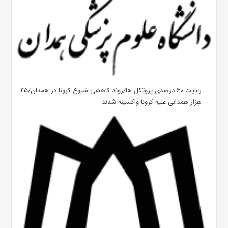
رعایت ۶۰ درصدی پروتکل ها/روند کاهشی شیوع کرونا در همدان/۴۵
هزار همدانی علیه کرونا واکسینه شدند