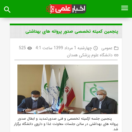
menu
search
پنجمین کمیته تخصصی صدور پروانه های بهداشتی
عمومی
چهارشنبه 1 مرداد 1399 ساعت 4:1
525
visibility
access_time
folder_open
دانشگاه علوم پزشکی همدان
link
پنجمین جلسه ازکمیته تخصصی و فنی صدور،تمدید و ابطال صدور
پروانه های بهداشتی در سالن جلسات معاونت غذا و داروی دانشگاه برگزار
شد.