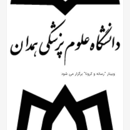
وبینار "رسانه و کرونا" برگزار می شود