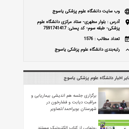
وب سایت دانشگاه علوم پزشکی یاسوج
langu
آدرس : بلوار مطهری- ستاد مرکزی دانشگاه علوم
locatio
پزشکی- طبقه سوم- کد پستی: 7591741417
تعداد مطالب : 1576
event_n
رتبه‌بندی دانشگاه علوم پزشکی یاسوج
keyboard_ar
یر اخبار دانشگاه علوم پزشکی یاسوج
برگزاری جلسه هم اندیشی بیماریابی و
مراقبت دیابت و فشارخون در
شهرستان بویراحمد/تصاویر
رونمایی از کتاب الکترونیک مستند