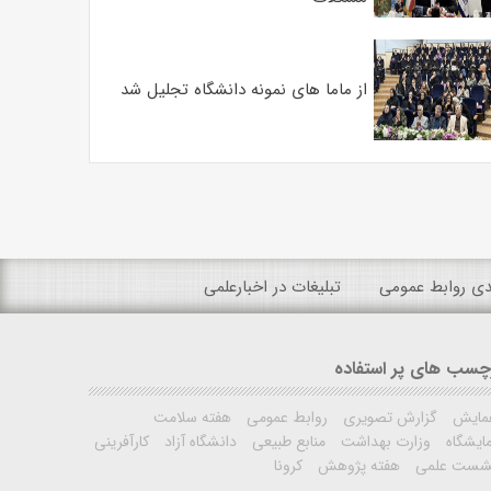
از ماما های نمونه دانشگاه تجلیل شد
ندی روابط عمومی
تبلیغات در اخبارعلمی
چسب های پر استفاده
مایش
گزارش تصویری
روابط عمومی
هفته سلامت
ایشگاه
وزارت بهداشت
منابع طبیعی
دانشگاه آزاد
کارآفرینی
شست علمی
هفته پژوهش
کرونا