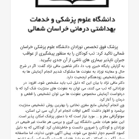
پزشک فوق تخصص نوزادان دانشگاه علوم پزشکی خراسان
شمالی تاکید کرد: تب کودکان را به منظور پیشگیری از عواقب
جبران ناپذیر بیماری های ناشی از آن جدی بگیرید.
به گزارش پایگاه خبری وب دا، دکتر شاهین مافی نژاد گفت: اگر در شرح
حال و معاینه نوزاد به عفونت ها مشکوک شدیم انجام آزمایش ها به
منظورتشخیص زودهنگام ارجحیت دارد.
دکتر مافی نژاد با بیان این که دلیل تب باید مشخص شود، افزود: در
نوزادانی که تب می کنند، می توان به عفونت های مننژیت شک کرد که با
درخواست آزمایش مخصوص عفونت ها می توان تشخیص را قطعی و
درمان را آغاز کرد.
وی انجام آزمایش مایع مغزی نخاعی را بهترین روش تشخیص مننژیت
برشمرد و اظهار داشت: گاهی اوقات انجام ام آر آی، سی تی اسکن،
سونوگرافی مغز و ... مورد نیاز است که با دستور پزشک امکان پذیر است.
این
عضو هیات علمی
دانشگاه پی گیری و بررسی هر علامت غیر طبیعی در
نوزادان و کودکان را ضروری دانست و خاطرنشان کرد: کودکانی که به دلیل
کمبود کلسیم دچار تشنج می شوند، پیش آگهی خوبی ندارند، اما متاسفانه
پیش آگهی در کودکانی که به دلیل فقدان اکسیژن (آسفیکسی) به تشنج