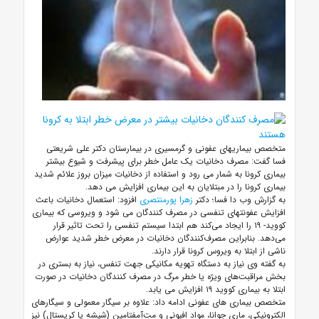
متخصص بیماریهای عفونی و گرمسیری در بیمارستان دکتر علی شریعتی
فسا گفت: مصرف دخانیات یک عامل خطر برای پیشرفت و شیوع بیشتر
بیماری کرونا به شمار می رود و استفاده از دخانیات میزان بروز علائم شدید
بیماری کرونا را در مبتلایان به این بیماری افزایش می دهد.
به گزارش وب دا فسا؛ دکتر
زهرا پورمنتصری
افزود: استعمال دخانیات باعث
افزایش عفونتهای تنفسی در مصرف کنندگان می شود و ویروسی که بیماری
کووید- ۱۹ را ایجاد می‌کند هم ابتدا سیستم تنفسی را تحت تاثیر قرار
می‌دهد. بنابراین مصرف‌کنندگان دخانیات در معرض خطر شدید عوارض
ناشی از ابتلا به ویروس کرونا قرار دارند.
به گفته وی نیاز به دستگاه تهویه مکانیکی جهت تنفس، نیاز به بستری در
بخش مراقبت‌های ویژه یا خطر مرگ در مصرف کنندگان دخانیات در صورت
ابتلا به بیماری کووید ۱۹ افزایش می یابد.
متخصص بیماری های عفونی ادامه داد: علاوه بر سیگار معمولی و سیگارهای
الکترونیکی، ماری جوانا، مواد افیونی و مت‌آمفتامین (شیشه یا کریستال) نیز