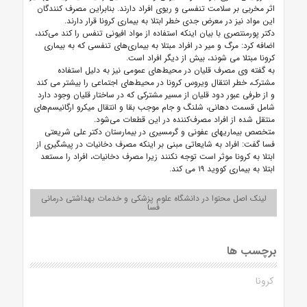
اثر مخربی بر سلامت تنفسی و ریوی افراد دارند. بنابراین مصرف کنندگان
این مواد نیز در معرض جدی خطر ابتلا به بیماری کرونا قرار دارند.
دکتر پورمنتصری با بیان اینکه استفاده از مواد افیونی تنفس را کند می‌کند،
اضافه کرد: مرگ و میر در افراد مبتلا به بیماری‌های تنفسی که به بیماری
کرونا مبتلا می شوند، بیش از دیگر افراد است.
به گفته وی مصرف قلیان در محیط‌های عمومی نیز به دلیل استفاده
مشترک، خطر انتقال ویروس کرونا در محیط‌های اجتماعی را بیشتر می کند
و از طرفی عبور دود قلیان از مسیر مشترکی که در ساختار قلیان وجود دارد
شامل قسمت دهانی، شلنگ و جام موجب بقا و انتقال میکرو ارگانیسم‌های
منتقل شده از افراد مصرف‌کننده در این قطعات می‌شود.
متخصص بیماریهای عفونی و گرمسیری در بیمارستان دکتر علی شریعتی
فسا گفت: افراد به شایعاتی مبنی بر اینکه مصرف دخانیات در پیشگیری از
ابتلا به کرونا موثر است توجه نکنند زیرا مصرف دخانیات، افراد را مستعد
ابتلا به بیماری کووید ۱۹ می کند.
لینک اصل محتوا در دانشگاه علوم پزشکی و خدمات بهداشتی درمانی
فسا
برچسب ها
کرونا