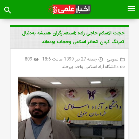
menu
search
حجت الاسلام حاجی زاده :استعمارگران همیشه به‌دنبال
کمرنگ کردن شعائر اسلامی وحجاب بوده‌اند
عمومی
جمعه 27 تیر 1399 ساعت 18:6
809
visibility
access_time
folder_open
دانشگاه آزاد اسلامی واحد بیرجند
link