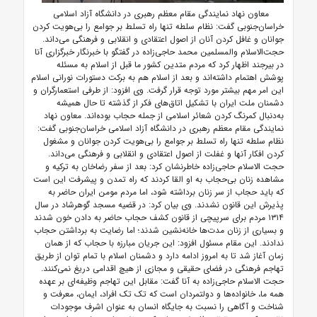
معاون نهاد نمایندگی مقام معظم رهبری در دانشگاه‌ آزاد اسلامی
خراسان‌جنوبی گفت: نظام سلطه تنها راه تسلط بر جوامع را بی‌هویت کردن
جوانان و غافل کردن آنان از اصول اعتقادی و انقلابی و فرهنگی می‌داند.
حجت‌الاسلام والمسلمین محمد حاجی‌زاده در گفتگو با خبرنگار خبرگزاری آنا
در بیرجند اظهار کرد که مردم متدین کشور ما قبل از اسلام به مسئله
پوشش اهتمام داشته‌اند و بعد از اسلام هم به برکت دستورات نورانی اسلام
این امر مهم بیشتر مورد توجه قرار گرفت. وی افزود: از طرفی استعمارگران و
دشمنان ملت ایران با تشکیل اتاق‌های فکر از گذشته تا حال همیشه
به‌دنبال کمرنگ کردن شعائر اسلامی از جمله حجاب بوده‌اند. معاون نهاد
نمایندگی مقام معظم رهبری در دانشگاه آزاد اسلامی خراسان‌جنوبی گفت:
نظام سلطه تنها راه تسلط بر جوامع را بی‌هویت کردن جوانان و مشغول
کردن افکار آنها و غفلت از اصول اعتقادی و انقلابی و فرهنگی می‌داند.
حجت الاسلام حاجی‌زاده خاطر‌نشان کرد: بعد از سفر رضا‌خان به ترکیه و
مشاهده زنان بی‌حجاب به او القا کردند که راه تمدن و پیشرفت این است
که باید حجاب از سر زنان برداشته شود، اما مردم مومن ایران حاضر به
پذیرش این قانون نشدند. وی بیان کرد: در قضیه مسجد گوهرشاد در سال
۱۳۱۴ مردم برای سرپیچی از قانون کشف حجاب حاضر به دادن خون شدند
و بسیاری از زنان مدت‌ها خانه‌نشین شدند؛ اما رضایت به برداشتن حجاب
ندادند. این مقام مسئول افزود: این جریان مبارزه با حجاب که از همان
زمان آغاز شد تا به امروز ادامه دارد و دشمنان اسلام با تمام توان از طریق
تهاجم فرهنگی در فضای حقیقی و مجازی از هیچ اقدامی دریغ نمی‌کنند.
حجت الاسلام حاجی‌زاده به آنا گفت: مقابل این تهاجم وظیفه‌ای بر عهده
همه ما، خانواده‌ها و دولتمردان است که تک تک افراد، ایمان، معرفت و
شناخت و آگاهی را نسبت به جایگاه انسان به عنوان اشرف موجودات