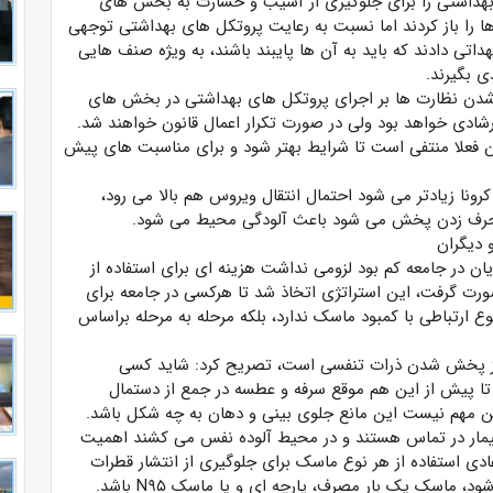
 بهداشتی را برای جلوگیری از آسیب و خسارت به بخش های
 را باز کردند اما نسبت به رعایت پروتکل های بهداشتی توجهی
داتی دادند که باید به آن ها پایبند باشند، به ویژه صنف هایی
ی بگیرند.
 شدن نظارت ها بر اجرای پروتکل های بهداشتی در بخش های
رشادی خواهد بود ولی در صورت تکرار اعمال قانون خواهند شد.
ن فعلا منتفی است تا شرایط بهتر شود و برای مناسبت های پیش
کرونا زیادتر می شود احتمال انتقال ویروس هم بالا می رود،
 و حرف زدن پخش می شود باعث آلودگی محیط می شود.
 دیگران
یان در جامعه کم بود لزومی نداشت هزینه ای برای استفاده از
صورت گرفت، این استراتژی اتخاذ شد تا هرکسی در جامعه برای
 ارتباطی با کمبود ماسک ندارد، بلکه مرحله به مرحله براساس
ی از پخش شدن ذرات تنفسی است، تصریح کرد: شاید کسی
تا پیش از این هم موقع سرفه و عطسه در جمع از دستمال
این مهم نیست این مانع جلوی بینی و دهان به چه شکل باشد.
 بیمار در تماس هستند و در محیط آلوده نفس می کشند اهمیت
 عادی استفاده از هر نوع ماسک برای جلوگیری از انتشار قطرات
ماسک یک بار مصرف، پارچه ای و یا ماسک N۹۵ باشد.