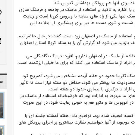
ند برای آنها هم پروتکل بهداشتی تدوین شد.
با اشاره به تاکید بر استفاده از ماسک در جامعه و فرهنگ سازی
age
اسک تنها یکی از راه های مقابله با ویروس کرونا است و رعایت
 شست و شوی دست ها نیز برای پیشگیری از ابتلا به این
n_on
ی استفاده از ماسک در اصفهان زود است، گفت: در حال حاضر تیم
ote
 بازدید می شود که گزارش آن را به ستاد کرونا استان اصفهان
row_up
فاده از ماسک در اصفهان نداریم، افزود: در یک نگاه کلی می
فراد از ماسک استفاده می کنند که برای ما خیلی ارزشمند است.
ز ماسک تقریبا حدود دو هفته آینده مشخص می شود، تصریح کرد:
سا
حدودیت ها بیشتر می شود، حداقل دو هفته نیاز است تا تاثیر
افراد تا درگیری با بیماری حدود دو هفته است.
ی ما مربوط به ادارات بود که خوشبختانه استفاده از ماسک در
 در اتوبوس ها و مترو هم به خوبی رعایت شود، در این صورت
ی کسبه ضعیف شده بود، توضیح داد: هفته گذشته جلسه ای با
موجود، از آنها خواستیم نظارت بیشتری بر اجرای پروتکل های