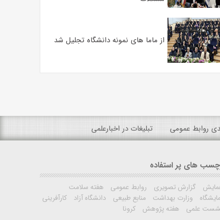
از ماما های نمونه دانشگاه تجلیل شد
ندی روابط عمومی
تبلیغات در اخبارعلمی
چسب های پر استفاده
مایش
گزارش تصویری
روابط عمومی
هفته سلامت
ایشگاه
وزارت بهداشت
منابع طبیعی
دانشگاه آزاد
کارآفرینی
شست علمی
هفته پژوهش
کرونا