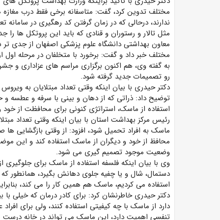
دکتر حیدری با تاکید براینکه وزارت بهداشت پروتکل های
مختلف تدوین کرد، گفت: متاسفانه برخی فقط درب مغازه ها
ندارند، درحالی که در زمان گرفتن کد رهگیری در سامانه تعه
مثل تالار و رستوران و قنادی که باید این پروتکل ها را جد
معاون بهداشتی دانشگاه علوم پزشکی اصفهان از جدی تر
مختلف خبر داد و گفت: برخورد با متخلفان در مرحله اول ا
به گفته وی، هم اکنون برگزاری مراسم های عزاداری و جش
رو تصمیمات جدید گرفته شود.
دکتر حیدری با بیان اینکه وقتی تعداد مبتلایان به ویروس 
توضیح داد: ذراتی که از دهان و بینی با سرفه و عطسه
استفاده از ماسک، استراتژی کنونی برای محافظت از خود و
رئیس مرکز بهداشت استان با بیان اینکه وقتی تعداد مبتلا
ماسک به افراد تحمیل شود، افزود: از وقتی بازگشایی ها 
محافظ از خود و دیگران از ماسک استفاده کند و این موضوع
وضعیت موجود تصمیم گیری می شود.
وی با بیان اینکه فلسفه استفاده از ماسک برای جلوگیر
دستمال، شال و یا چفیه جلوی دهانش بگیرد، همانطور که 
استفاده می کردیم، ماسک هم همین کار را می کند، بنابر
دکتر حیدری خاطرنشان کرد: برای کادر درمان که خیلی با
دارد از ماسک با چه کیفیتی استفاده کنند، ولی برای افراد
تنفسی اهمیت دارد، این ماسک می تواند در خانه درست شود، 