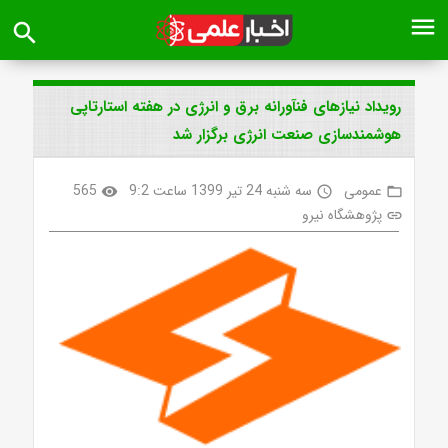
menu
search
رویداد نیازهای فنآورانه برق و انرژی در هفته استارتاپی
هوشمندسازی صنعت انرژی برگزار شد
عمومی
سه شنبه 24 تیر 1399 ساعت 9:2
565
visibility
access_time
folder_open
پژوهشگاه نیرو
link