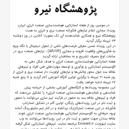
در سومین روز از هفته استارتاپی هوشمندسازی صنعت انرژی ایران،
رویداد مجازی اعلام نیازهای فنآورانه صنعت برق و انرژی به همت
پژوهشگاه نیرو و همکاری شتابدهنده آی تک بصورت آنلاین در روز دوشنبه
۲۳ تیرماه برگزار گردید.
در این رویداد ضمن معرفی فرصت‌های ناشی از تحول دیجیتال با نگاه ویژه
به فنآوری‌های واقعیت افزوده و مجازی (AR/VR) ، نیازهای صنعت برق در
ساعات اوج مصرف تشریح و به مخاطبان ارائه گردید.
هفته استارتاپی هوشمندسازی صنعت انرژی با هدف شکل دهی به
اکوسیستم استارتاپی و نوآوری و توسعه مهارت‌های فنی افراد و تیم‌های
علاقه مند حول محور چالش‌ها و نیازهای اولویت دار صنعت برق و انرژی از
روز شنبه ۲۱ تیرماه با برگزاری اولین کارگاه آموزشی آغاز گردید و تا پنج شنبه
۲۶ تیرماه ادامه خواهد یافت.
این مجموعه رویدادها و کارگاه‌های آموزشی بخشی از «برنامه پیش
شتابدهی و شتابدهی هوشمندسازی صنعت انرژی» را تشکیل می‌دهند که
افراد و تیم‌های علاقه مند به حضور در فرآیند تیم سازی می‌توانند با حضور
و ثبت نام در این رویدادهای رایگان، اولین گام در تشکیل استارتاپ
فنآورانه در این صنعت استراتژیک برداشته و در کنار تیم مانیتورینگ آماده
ورود حرفه‌ای به اکوسیستم استارتاپی هوشمندسازی صنعت انرژی شوند.
علاقه مندان جهت حضور و ثبت نام در این رویداد‌ها می‌توانند به وب
سایت اینوونت Enovent.ir مراجعه نمایند. تیم‌های استارتاپی شکل گرفته
نیز جهت حضور در برنامه شتابدهی می‌توانند با مراجعه به وب سایت