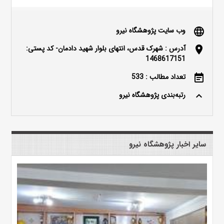
وب سایت پژوهشگاه نیرو
language
آدرس : شهرک قدس، انتهای بلوار شهید دادمان- کد پستی:
location_on
1468617151
تعداد مطالب : 533
event_note
رتبه‌بندی پژوهشگاه نیرو
keyboard_arrow_up
سایر اخبار پژوهشگاه نیرو