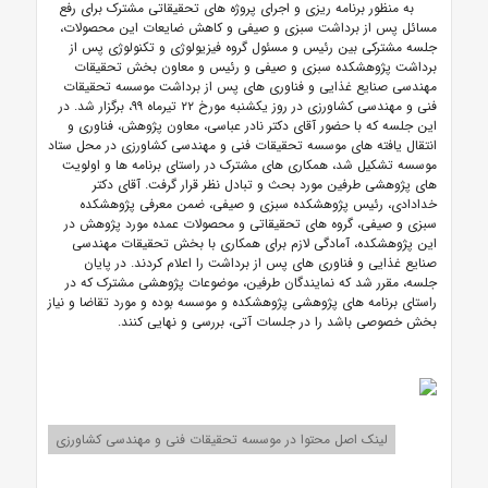
به منظور برنامه ریزی و اجرای پروژه های تحقیقاتی مشترک برای رفع
مسائل پس از برداشت سبزی و صیفی و کاهش ضایعات این محصولات،
جلسه مشترکی بین رئیس و مسئول گروه فیزیولوژی و تکنولوژی پس از
برداشت پژوهشکده سبزی و صیفی و رئیس و معاون بخش تحقیقات
مهندسی صنایع غذایی و فناوری های پس از برداشت موسسه تحقیقات
فنی و مهندسی کشاورزی در روز یکشنبه مورخ ۲۲ تیرماه ۹۹، برگزار شد. در
این جلسه که با حضور آقای دکتر نادر عباسی، معاون پژوهش، فناوری و
انتقال یافته های موسسه تحقیقات فنی و مهندسی کشاورزی در محل ستاد
موسسه تشکیل شد، همکاری های مشترک در راستای برنامه ها و اولویت
های پژوهشی طرفین مورد بحث و تبادل نظر قرار گرفت. آقای دکتر
خدادادی، رئیس پژوهشکده سبزی و صیفی، ضمن معرفی پژوهشکده
سبزی و صیفی، گروه های تحقیقاتی و محصولات عمده مورد پژوهش در
این پژوهشکده، آمادگی لازم برای همکاری با بخش تحقیقات مهندسی
صنایع غذایی و فناوری های پس از برداشت را اعلام کردند.
در پایان
جلسه، مقرر شد که نمایندگان طرفین، موضوعات پژوهشی مشترک که در
راستای برنامه های پژوهشی پژوهشکده و موسسه بوده و مورد تقاضا و نیاز
بخش خصوصی باشد را در جلسات آتی، بررسی و نهایی کنند.
لینک اصل محتوا در موسسه تحقیقات فنی و مهندسی کشاورزی