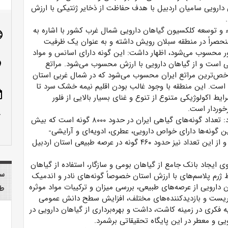
دارویی سامیان اردبیل با هدف حفاظت از ذخایر ژنتیکی با ارزش
و توسعه کلکسیون گیاهان دارویی شمال غرب کشور با اشاره به
age
منحصراً در منطقه سبلان رویش داشته و به عنوان یک ظرفیت
 محسوب می‌شود، اظهار داشت: این گونه دارای اسانس و مواد
ی است و از گیاهان دارویی با ارزش محسوب می‌شود. مراتع
n_on
خص‌ترین مراتع ایران محسوب می‌شود که در شمال غربی استان
 است. این منطقه با وجود غالب بودن اقلیم نیمه خشک سرد تا
ote
یط اکولوژیکی متنوع از تنوع و غنای بسیار بالایی از فلور
خوردار است.
row_up
وی در ادامه افزود: تعداد گونه‌های گیاهی ایران در حدود ۸۰۰۰ گونه است که بیش
ه از این گونه‌ها دارای خواص دارویی، عطری، ادویه‌ای و آرایشی-
بهداشتی هستند و از این تعداد نیز حدود ۴۶۰ گونه در عرصه طبیعی استان اردبیل
وی ایجاد بانک جامع از گیاهان بومی و سازگار، استفاده از گیاهان
سا
 ژرم پلاسم‌های با ارزش استان خصوصاً گونه‌های نادر و اندمیک
دارویی از عرصه‌های طبیعی، بررسی میزان و ترکیبات مواد موثره
طب
وریست و بازدیدکننده‌های مختلف، افزایش سطح دانش عمومی
 فکری در زمینه کاشت، داشت و بهره‌برداری از گیاهان دارویی در
ی و معطر در این پایگاه تحقیقاتی برشمرد.