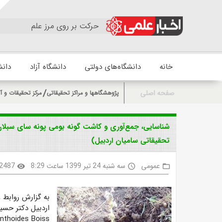
حرکت بر روی مرز علم
خانه
دانشگاه‌های دولتی
دانشگاه آزاد
دانش
صفحه اصلی
پژوهشگاهها و مراکز تحقیقاتی
مرکز تحقیقات و آ
شناسایی، جمع‌آوری و کاشت گونه بومی پونه سای سبلان
تحقیقاتی سامیان اردبیل)
عمومی
سه شنبه 24 تیر 1399 ساعت 8:29
2487
visibility
access_time
folder_open
به گزارش روابط 
اردبیل دکتر حسین
nthoides Boiss